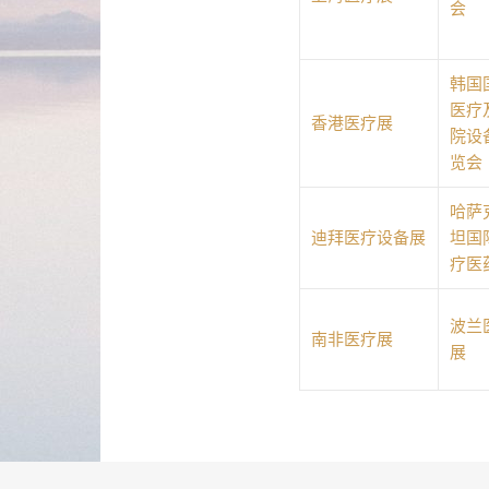
会
韩国
医疗
香港医疗展
院设
览会
哈萨
迪拜医疗设备展
坦国
疗医
波兰
南非医疗展
展