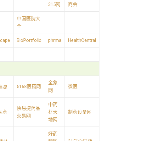
315网
商会
中国医院大
全
cape
BioPortfolio
phrma
HealthCentral
金象
信息
5168医药网
微医
网
中药
快易捷药品
医药
材天
制药设备网
交易网
地网
好药