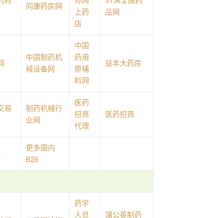
药材
师网
3156全国药
同康药房网
上药
品网
店
中国
中国制药机
药用
网
益丰大药房
械设备网
原辅
料网
医药
交易
制药机械行
招商
医药招商
业网
代理
更多国内
d
B2B
药学
人员
蒲公英制药