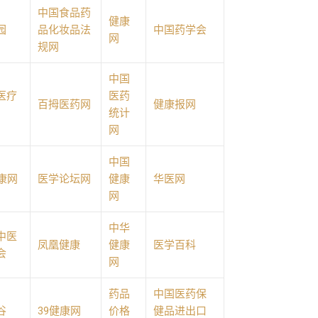
中国食品药
健康
园
品化妆品法
中国药学会
网
规网
中国
医疗
医药
百拇医药网
健康报网
统计
网
中国
健康网
医学论坛网
健康
华医网
网
中华
中医
凤凰健康
健康
医学百科
会
网
药品
中国医药保
谷
39健康网
价格
健品进出口