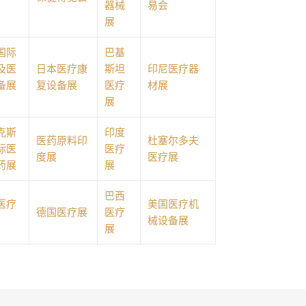
器械
易会
展
国际
巴基
及医
日本医疗康
斯坦
印尼医疗器
备展
复设备展
医疗
材展
展
克斯
印度
医药原料印
杜塞尔多夫
际医
医疗
度展
医疗展
药展
展
巴西
医疗
美国医疗机
德国医疗展
医疗
械设备展
展