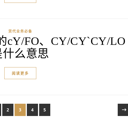
货代业务必备
/FO、CY/CY`CY/LO
是什么意思
阅读更多
2
3
4
5