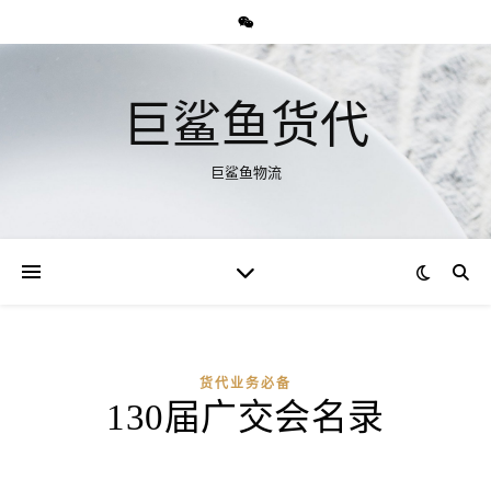
巨鲨鱼货代
巨鲨鱼物流
货代业务必备
130届广交会名录