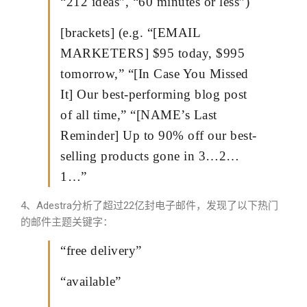
“212 ideas”, “60 minutes or less”)
[brackets] (e.g. “[EMAIL
MARKETERS] $95 today, $995
tomorrow,” “[In Case You Missed
It] Our best-performing blog post
of all time,” “[NAME’s Last
Reminder] Up to 90% off our best-
selling products gone in 3…2…
1…”
4、Adestra分析了超过22亿封电子邮件，发现了以下热门
的邮件主题关键字：
“free delivery”
“available”