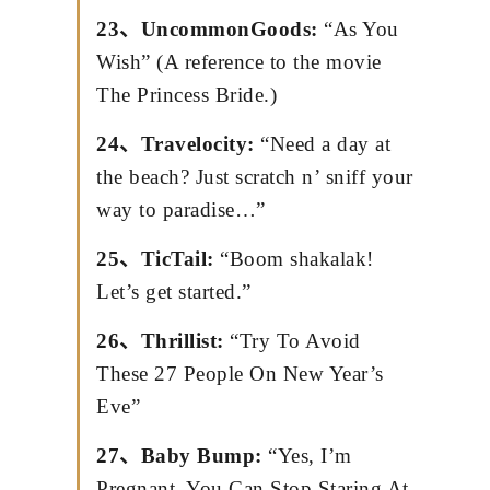
23、UncommonGoods:
“As You
Wish” (A reference to the movie
The Princess Bride.)
24、Travelocity:
“Need a day at
the beach? Just scratch n’ sniff your
way to paradise…”
25、TicTail:
“Boom shakalak!
Let’s get started.”
26、Thrillist:
“Try To Avoid
These 27 People On New Year’s
Eve”
27、Baby Bump:
“Yes, I’m
Pregnant. You Can Stop Staring At