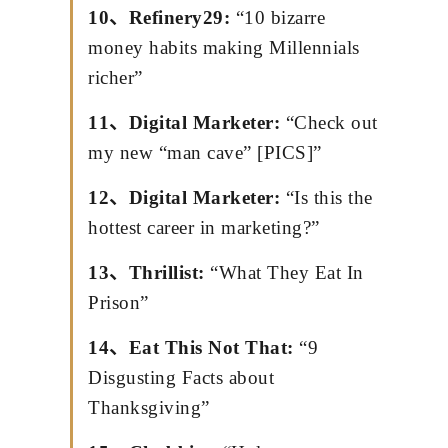
10、Refinery29:
“10 bizarre
money habits making Millennials
richer”
11、Digital Marketer:
“Check out
my new “man cave” [PICS]”
12、Digital Marketer:
“Is this the
hottest career in marketing?”
13、Thrillist:
“What They Eat In
Prison”
14、Eat This Not That:
“9
Disgusting Facts about
Thanksgiving”