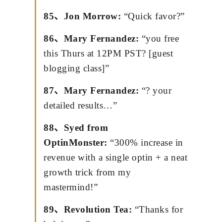
85、Jon Morrow:
“Quick favor?”
86、Mary Fernandez:
“you free
this Thurs at 12PM PST? [guest
blogging class]”
87、Mary Fernandez:
“? your
detailed results…”
88、Syed from
OptinMonster:
“300% increase in
revenue with a single optin + a neat
growth trick from my
mastermind!”
89、Revolution Tea:
“Thanks for