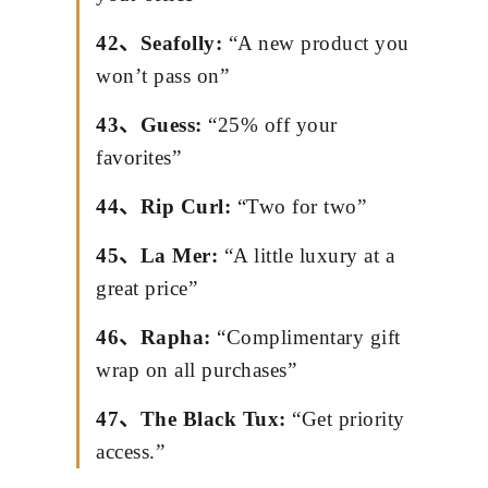
42、Seafolly:
“A new product you
won’t pass on”
43、Guess:
“25% off your
favorites”
44、Rip Curl:
“Two for two”
45、La Mer:
“A little luxury at a
great price”
46、Rapha:
“Complimentary gift
wrap on all purchases”
47、The Black Tux:
“Get priority
access.”