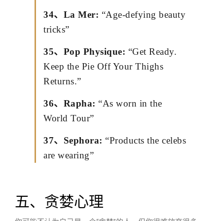
34、La Mer:
“Age-defying beauty
tricks”
35、Pop Physique:
“Get Ready.
Keep the Pie Off Your Thighs
Returns.”
36、Rapha:
“As worn in the
World Tour”
37、Sephora:
“Products the celebs
are wearing”
五、贪婪心理