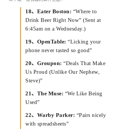
18、Eater Boston:
“Where to
Drink Beer Right Now” (Sent at
6:45am on a Wednesday.)
19、OpenTable:
“Licking your
phone never tasted so good”
20、Groupon:
“Deals That Make
Us Proud (Unlike Our Nephew,
Steve)”
21、The Muse:
“We Like Being
Used”
22、Warby Parker:
“Pairs nicely
with spreadsheets”