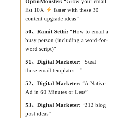
OptinMonster:
“Grow your email
list 10X
faster with these 30
content upgrade ideas”
50、Ramit Sethi:
“How to email a
busy person (including a word-for-
word script)”
51、Digital Marketer:
“Steal
these email templates…”
52、Digital Marketer:
“A Native
Ad in 60 Minutes or Less”
53、Digital Marketer:
“212 blog
post ideas”