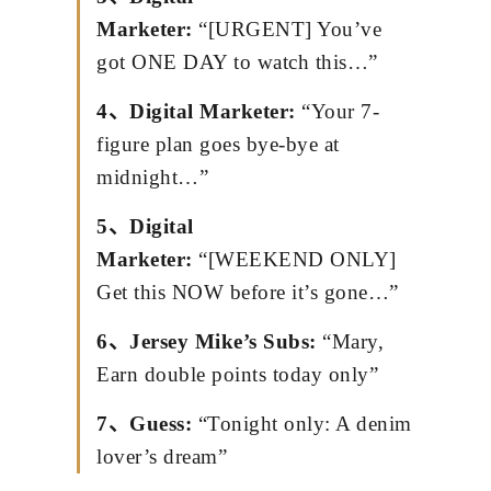
Marketer:
“[URGENT] You’ve
got ONE DAY to watch this…”
4、Digital Marketer:
“Your 7-
figure plan goes bye-bye at
midnight…”
5、Digital
Marketer:
“[WEEKEND ONLY]
Get this NOW before it’s gone…”
6、Jersey Mike’s Subs:
“Mary,
Earn double points today only”
7、Guess:
“Tonight only: A denim
lover’s dream”