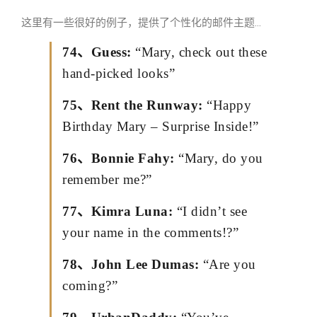
这里有一些很好的例子，提供了个性化的邮件主题…
74、Guess:
“Mary, check out these
hand-picked looks”
75、Rent the Runway:
“Happy
Birthday Mary – Surprise Inside!”
76、Bonnie Fahy:
“Mary, do you
remember me?”
77、Kimra Luna:
“I didn’t see
your name in the comments!?”
78、John Lee Dumas:
“Are you
coming?”