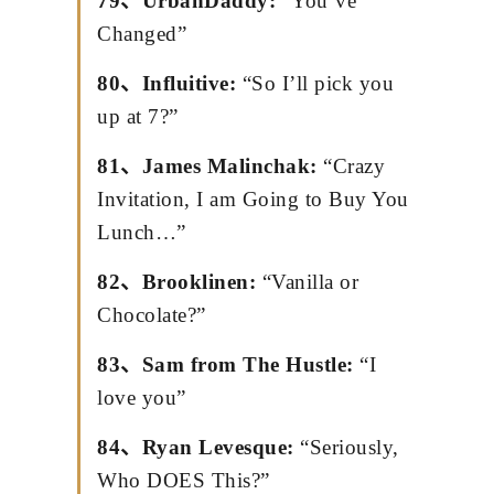
79、UrbanDaddy:
“You’ve
Changed”
80、Influitive:
“So I’ll pick you
up at 7?”
81、James Malinchak:
“Crazy
Invitation, I am Going to Buy You
Lunch…”
82、Brooklinen:
“Vanilla or
Chocolate?”
83、Sam from The Hustle:
“I
love you”
84、Ryan Levesque:
“Seriously,
Who DOES This?”