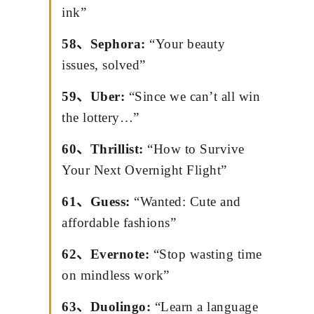
ink”
58、Sephora:
“Your beauty
issues, solved”
59、Uber:
“Since we can’t all win
the lottery…”
60、Thrillist:
“How to Survive
Your Next Overnight Flight”
61、Guess:
“Wanted: Cute and
affordable fashions”
62、Evernote:
“Stop wasting time
on mindless work”
63、Duolingo:
“Learn a language