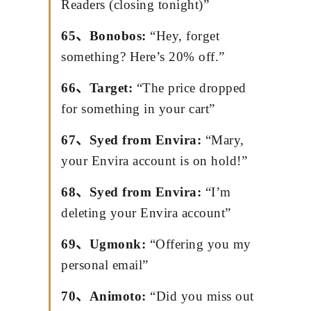
Readers (closing tonight)”
65、Bonobos:
“Hey, forget
something? Here’s 20% off.”
66、Target:
“The price dropped
for something in your cart”
67、Syed from Envira:
“Mary,
your Envira account is on hold!”
68、Syed from Envira:
“I’m
deleting your Envira account”
69、Ugmonk:
“Offering you my
personal email”
70、Animoto:
“Did you miss out