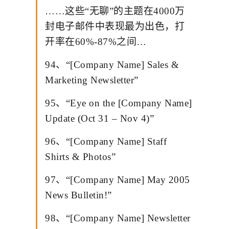
……这些“无聊”的主题在4000万
封电子邮件中表现最为出色，打
开率在60%-87%之间…
94、“[Company Name] Sales &
Marketing Newsletter”
95、“Eye on the [Company Name]
Update (Oct 31 – Nov 4)”
96、“[Company Name] Staff
Shirts & Photos”
97、“[Company Name] May 2005
News Bulletin!”
98、“[Company Name] Newsletter