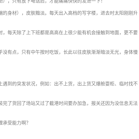
吧），只有放下电话后，才能痛痛快快的发泄一下！
端的身材），皮肤黯淡。每天出入高档的写字楼，进去时太阳刚刚升
射，每天除了上下班都是高高在上很少能有机会接触到地面，更不要
乎没有点，只有中午按时吃饭，长此以往皮肤渐渐暗淡无光，身体慢
上遇到的突发状况，例如：出不上货，出上货又爆舱耍柜、临时找不
装完了货回了场站又过了截港时间要办加急，报关还因为没信息无法
理承受能力啊？