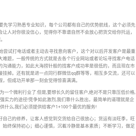
要先学习熟悉专业知识，每个公司都有自己的优势航线，这个必须先
会让人对你很没信心，觉得你不靠谱自然不会放心把货交给你托运，
程。
始尝试打电话或者主动去寻找意向客户，这个对以后开发客户是最重
大难题，一般传统的方式就是去各个行业网站或者论坛寻找客户电话
的沟通能力，如此大海捞针般的找客户成功率是很低的，而且现在市
接挂掉。还有就是进一点同行群微信qq群等等，相互多交流，还可以
程，但成功开单那一刻会觉得惊喜满满。
为一个微利行业了.但是,要想长久的留住客户,绝对不是只靠压低价格,
增强实力的途径!竞争如此激烈,我们靠什么胜出，最简单的道理就是企
什么,我们必须提供给客户1+100个最优的服务!
好自己的修养，让客人感觉到交货给自己很放心；货运有淡旺季，旺
；始终保持初心；细心谨慎，沉着冷静是基本素质；不断学习，做足