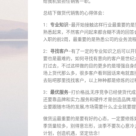
给我机会担任销售一职。
总结下做货代销售的心得体会：
1：
专业知识
–最开始接触这样行业最重要的是
熟悉起来，不然客户问起来都含糊不清的回答
入职的前2周，最重要的是熟悉公司的业务流
2：
寻找客户
–有了一定的专业知识之后可以开
要也是最难的，如何寻找有意向的客户是世纪
打过去，不过这样做的目的更多的是增强自身
场上货代那么多，很多客户看到固话来电就直
去贴吧那里找找客户，以上种种都是修炼的过
3：
最优服务
–打价格战,无序竞争已经使货代成
还要靠品牌和实力,服务和硬件才是创造品牌,
业要跟随市场的发展,市场需要什么,企业就要提供
做货运最重要的是要有好的心态，一定要修炼
季货量较多，别得意忘形，淡季不要灰心意冷
计划，创造机遇，坚定信念！