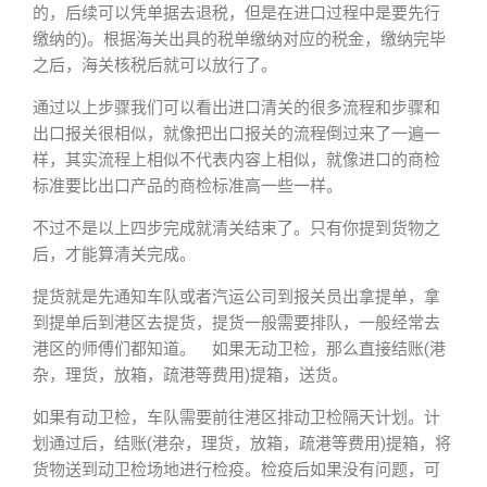
的，后续可以凭单据去退税，但是在进口过程中是要先行
缴纳的)。根据海关出具的税单缴纳对应的税金，缴纳完毕
之后，海关核税后就可以放行了。
通过以上步骤我们可以看出进口清关的很多流程和步骤和
出口报关很相似，就像把出口报关的流程倒过来了一遍一
样，其实流程上相似不代表内容上相似，就像进口的商检
标准要比出口产品的商检标准高一些一样。
不过不是以上四步完成就清关结束了。只有你提到货物之
后，才能算清关完成。
提货就是先通知车队或者汽运公司到报关员出拿提单，拿
到提单后到港区去提货，提货一般需要排队，一般经常去
港区的师傅们都知道。 如果无动卫检，那么直接结账(港
杂，理货，放箱，疏港等费用)提箱，送货。
如果有动卫检，车队需要前往港区排动卫检隔天计划。计
划通过后，结账(港杂，理货，放箱，疏港等费用)提箱，将
货物送到动卫检场地进行检疫。检疫后如果没有问题，可