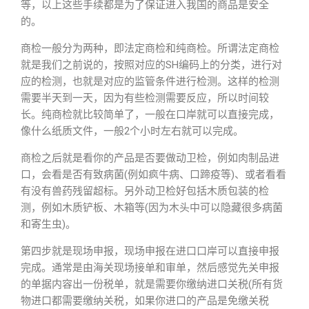
等，以上这些手续都是为了保证进入我国的商品是安全
的。
商检一般分为两种，即法定商检和纯商检。所谓法定商检
就是我们之前说的，按照对应的SH编码上的分类，进行对
应的检测，也就是对应的监管条件进行检测。这样的检测
需要半天到一天，因为有些检测需要反应，所以时间较
长。纯商检就比较简单了，一般在口岸就可以直接完成，
像什么纸质文件，一般2个小时左右就可以完成。
商检之后就是看你的产品是否要做动卫检，例如肉制品进
口，会看是否有致病菌(例如疯牛病、口蹄疫等)、或者看看
有没有兽药残留超标。另外动卫检好包括木质包装的检
测，例如木质铲板、木箱等(因为木头中可以隐藏很多病菌
和寄生虫)。
第四步就是现场申报，现场申报在进口口岸可以直接申报
完成。通常是由海关现场接单和审单，然后感觉先关申报
的单据内容出一份税单，就是需要你缴纳进口关税(所有货
物进口都需要缴纳关税，如果你进口的产品是免缴关税