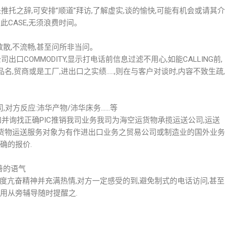
能是推托之辞,可安排”顺道”拜访,了解虚实,谈的愉快,可能有机会或请其介
此CASE,无须浪费时间。
散散,不流畅,甚至问所非当问。
司出口COMMODITY,显示打电话前信息过滤不用心,如能CALLING前,
品名,贸商或是工厂,进出口之实绩…..,则在与客户对谈时,内容不致生疏,
务公司,对方反应:沛华产物/沛华床务……等
告知并询找正确PIC推销我司业务我司为海空运货物承揽运送公司,运送
货物运送服务对象为有作进出口业务之贸易公司或制造业的国外业务
确的报价.
善的语气
持高度亢奋精神并充满热情,对方一定感受的到,避免制式的电话访问,甚至
用从旁辅导随时提醒之.