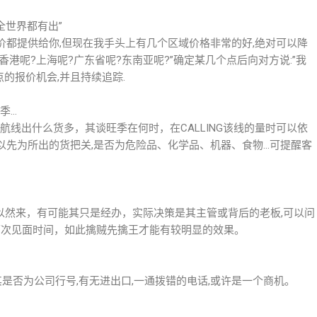
全世界都有出”
运价都提供给你,但现在我手头上有几个区域价格非常的好,绝对可以降
香港呢?上海呢?广东省呢?东南亚呢?”确定某几个点后向对方说:”我
点的报价机会,并且持续追踪.
季…
航线出什么货多，其谈旺季在何时，在CALLING该线的量时可以依
以先为所出的货把关,是否为危险品、化学品、机器、食物…可提醒客
所以然来，有可能其只是经办，实际决策是其主管或背后的老板,可以问
下次见面时间，如此擒贼先擒王才能有较明显的效果。
其是否为公司行号,有无进出口,一通拨错的电话,或许是一个商机。