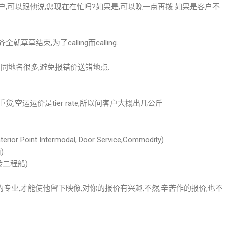
户,可以跟他说,您现在在忙吗?如果是,可以晚一点再拨.如果是客户不
草结束,为了calling而calling.
,相同地名很多,避免报错价送错地点.
,空运运价是tier rate,所以问客户大概出几公斤
erior Point Intermodal, Door Service,Commodity)
.
转二程船)
你的专业,才能使他留下映像,对你的报价有兴趣,不然,辛苦作的报价,也不