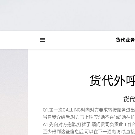
货代业务
货代外
货
Q1.第一次CALLING时向对方要求转接船务进出
当自我介绍后,对方马上响应:”她不在”或”她在忙
A1.先向对方抱歉,打扰了,请问贵司负责此工
至少得到这些信息后,可以在下一通电访时,直接