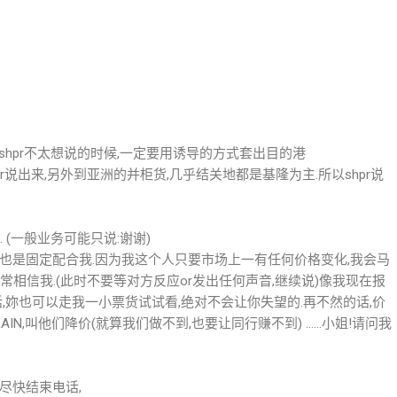
,当shpr不太想说的时候,一定要用诱导的方式套出目的港
r说出来,另外到亚洲的并柜货,几乎结关地都是基隆为主.所以shpr说
. (一般业务可能只说:谢谢)
的客人也是固定配合我.因为我这个人只要市场上一有任何价格变化,我会马
常相信我.(此时不要等对方反应or发出任何声音,继续说)像我现在报
话,妳也可以走我一小票货试试看,绝对不会让你失望的.再不然的话,价
AIN,叫他们降价(就算我们做不到,也要让同行赚不到) ……小姐!请问我
想尽快结束电话,