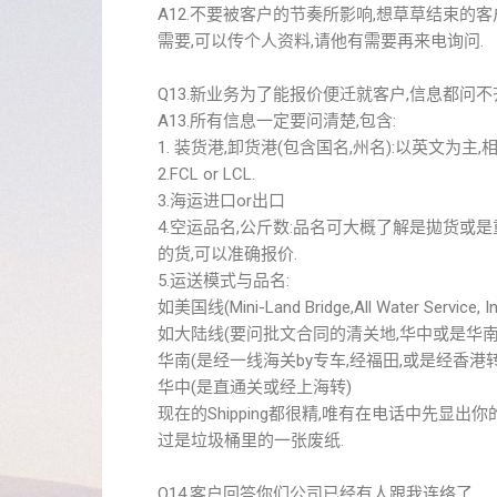
A12.不要被客户的节奏所影响,想草草结束的客
需要,可以传个人资料,请他有需要再来电询问.
Q13.新业务为了能报价便迁就客户,信息都问不齐全就草
A13.所有信息一定要问清楚,包含:
1. 装货港,卸货港(包含国名,州名):以英文为主
2.FCL or LCL.
3.海运进口or出口
4.空运品名,公斤数:品名可大概了解是拋货或是重货
的货,可以准确报价.
5.运送模式与品名:
如美国线(Mini-Land Bridge,All Water Service, Int
如大陆线(要问批文合同的清关地,华中或是华南)
华南(是经一线海关by专车,经福田,或是经香港
华中(是直通关或经上海转)
现在的Shipping都很精,唯有在电话中先显出
过是垃圾桶里的一张废纸.
Q14.客户回答你们公司已经有人跟我连络了