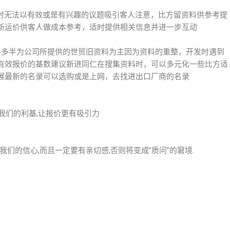
衍时无法以有效或是有兴趣的议题吸引客人注意，比方留资料供参考提
新运价供客人做成本参考，适时提供相关信息并进一步互动
资料多半为公司所提供的世贸旧资料为主因为资料的重整，开发时遇到
有效报价的基数建议新进同仁在搜集资料时，可以多元化一些比方适
展最新的名录可以选购或是上网，去找进出口厂商的名录
出我们的利基,让报价更有吸引力
出我们的信心,而且一定要有亲切感,否则将变成”质问”的窘境.