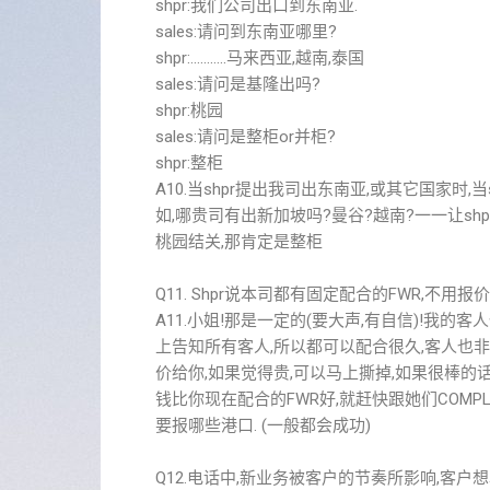
shpr:我们公司出口到东南亚.
sales:请问到东南亚哪里?
shpr:………..马来西亚,越南,泰国
sales:请问是基隆出吗?
shpr:桃园
sales:请问是整柜or并柜?
shpr:整柜
A10.当shpr提出我司出东南亚,或其它国家时
如,哪贵司有出新加坡吗?曼谷?越南?一一让shp
桃园结关,那肯定是整柜
Q11. Shpr说本司都有固定配合的FWR,不用报价
A11.小姐!那是一定的(要大声,有自信)!我
上告知所有客人,所以都可以配合很久,客人也非
价给你,如果觉得贵,可以马上撕掉,如果很棒的
钱比你现在配合的FWR好,就赶快跟她们COMPL
要报哪些港口. (一般都会成功)
Q12.电话中,新业务被客户的节奏所影响,客户