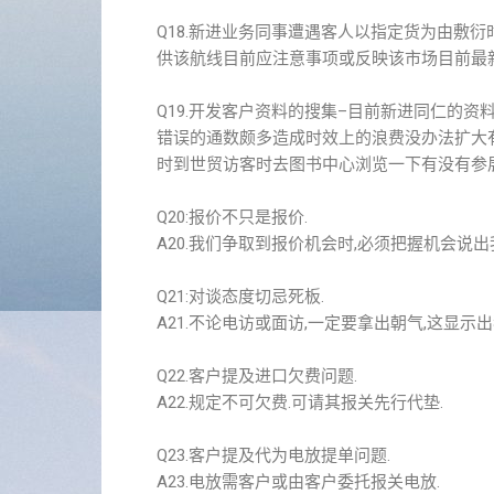
Q18.新进业务同事遭遇客人以指定货为由敷
供该航线目前应注意事项或反映该市场目前最
Q19.开发客户资料的搜集–目前新进同仁的
错误的通数颇多造成时效上的浪费没办法扩大
时到世贸访客时去图书中心浏览一下有没有参
Q20:报价不只是报价.
A20.我们争取到报价机会时,必须把握机会说
Q21:对谈态度切忌死板.
A21.不论电访或面访,一定要拿出朝气,这显示
Q22.客户提及进口欠费问题.
A22.规定不可欠费.可请其报关先行代垫.
Q23.客户提及代为电放提单问题.
A23.电放需客户或由客户委托报关电放.