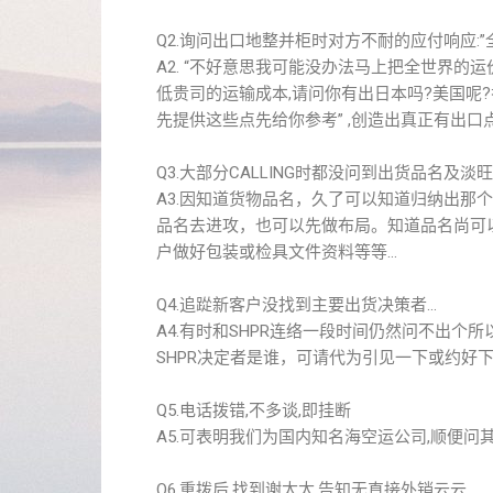
Q2.询问出口地整并柜时对方不耐的应付响应:”
A2. “不好意思我可能没办法马上把全世界的
低贵司的运输成本,请问你有出日本吗?美国呢?
先提供这些点先给你参考” ,创造出真正有出口
Q3.大部分CALLING时都没问到出货品名及淡旺
A3.因知道货物品名，久了可以知道归纳出那个
品名去进攻，也可以先做布局。知道品名尚可
户做好包装或检具文件资料等等…
Q4.追踨新客户没找到主要出货决策者…
A4.有时和SHPR连络一段时间仍然问不出个
SHPR决定者是谁，可请代为引见一下或约好
Q5.电话拨错,不多谈,即挂断
A5.可表明我们为国内知名海空运公司,顺便问
Q6.重拨后,找到谢太太,告知无直接外销云云