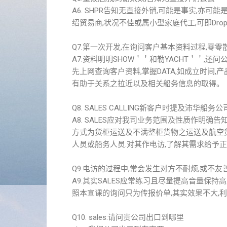
A6. SHPR告知无直接外销,可能是事实,亦可
绍贸易商,状况不佳或属小型家庭代工,可即Drop
Q7.第一次开发,在询问客户基本资料过程,零零
A7.资料明明SHOW＇＇和勒YACHT＇＇,还问公
先上网查询客户资料,掌握DATA,如成立时间,产
有助于关系之拉近以及相关船务信息的取得。
Q8. SALES CALLING新客户时提及沛华船
A8. SALES应对我司业务范围及性质作明确
方式为货柜运送及不满整柜货物之运送及航空
人员或船务人员.对其作电访,了解其需求给予正
Q9.电访的过程中,常会发生对方不耐烦,或不友
A9.其实SALES应常练习且尽量提高音量保
照本宣课的询问只为传报价单,其实效果不大,利
Q10. sales:请问贵公司出口到哪里