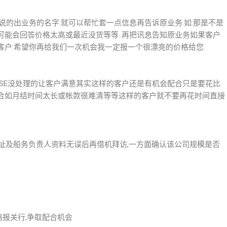
说的出业务的名字.就可以帮忙套一点信息再告诉原业务.如:那是不是
能会回答价格太高或最近没货等等..再把讯息告知原业务如果客户
客户:希望你再给我们一次机会我一定报一个很漂亮的价格给您
CASE没处理的让客户满意其实这样的客户还是有机会配合只是要花比
合如月结时间太长或帐款很难清等等这样的客户就不要再花时间直接
确地址及船务负责人资料无误后再借机拜访,一方面确认该公司规模是否
络报关行,争取配合机会