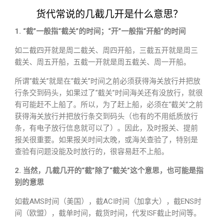
货代常说的几截几开是什么意思？
1. “截”一般指“截关”的时
间；“开”一般指“开船”的时间
如二截四开就是周二截关、周四开船，三截五开就是周三
截关、周五开船，五截一开就是周五截关、周一开船。
所谓“截关”就是在“截关”时间之前必须获得海关放行并把放
行条交到码头，如果过了“截关”时间海关还有没放行，就很
有可能赶不上船了。所以，为了赶上船，必须在“截关”之前
获得海关放行并把放行条交到码头（也有的不用纸质放行
条，有电子放行信息就可以了）。因此，及时报关、提前
报关很重要。如果报关时间太晚，或海关查验了，特别是
查验有问题没能及时放行的，很容易赶不上船。
2. 当然，几截几开的“截”除了“截关”这个意思，也可能是指
别的意思
如截AMS时间（美国），截ACI时间（加拿大），截ENS时
间（欧盟），截单时间，截货时间，代发ISF截止时间等。