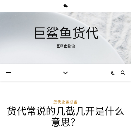
巨鲨鱼货代
巨鲨鱼物流
货代业务必备
货代常说的几截几开是什么
意思？