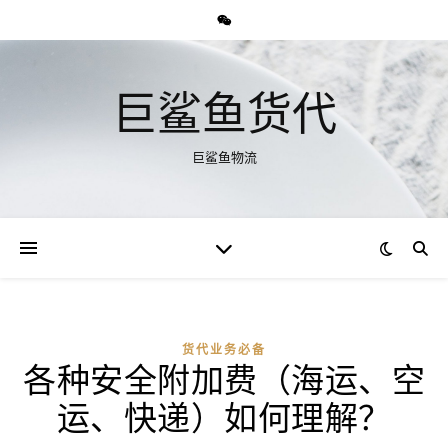
巨鲨鱼货代
巨鲨鱼物流
货代业务必备
各种安全附加费（海运、空
运、快递）如何理解？