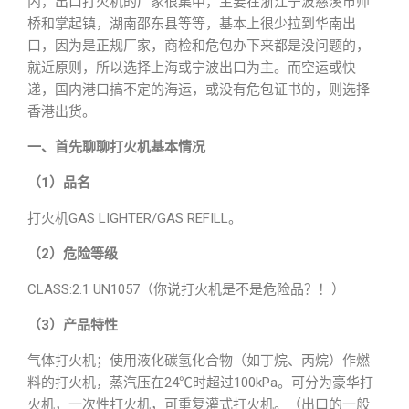
内，出口打火机的厂家很集中，主要在浙江宁波慈溪市师
桥和掌起镇，湖南邵东县等等，基本上很少拉到华南出
口，因为是正规厂家，商检和危包办下来都是没问题的，
就近原则，所以选择上海或宁波出口为主。而空运或快
递，国内港口搞不定的海运，或没有危包证书的，则选择
香港出货。
一、首先聊聊打火机基本情况
（1）品名
打火机GAS LIGHTER/GAS REFILL。
（2）危险等级
CLASS:2.1 UN1057（你说打火机是不是危险品？！）
（3）产品特性
气体打火机；使用液化碳氢化合物（如丁烷、丙烷）作燃
料的打火机，蒸汽压在24℃时超过100kPa。可分为豪华打
火机，一次性打火机，可重复灌式打火机。（出口的一般