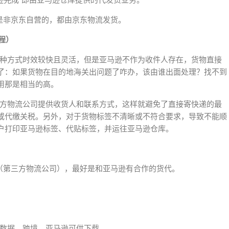
称，“由亚马逊完成”即由亚马逊仓库提供的代发货业务。
是非京东自营的，都由京东物流发货。
程）
这种方式时效较快且灵活，但是亚马逊不作为收件人存在，货物直接
了：如果货物在目的地海关出问题了咋办，该由谁出面处理？找不到
用那是相当的高。
三方物流公司提供收货人和联系方式，这样就避免了直接寄快递的最
或代缴关税。另外，对于货物标签不清晰或不符合要求，导致不能顺
户打印亚马逊标签、代贴标签，并运往亚马逊仓库。
代（第三方物流公司），最好是和亚马逊有合作的货代。
数据，跨境，亚马逊可供下载