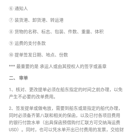
⑥ 通知人
⑦ 装货港、卸货港、转运港
⑧ 货物的名称、标志、包装、件数、重量、体积
⑨ 运费的支付条款
⑩ 提单签发日期、地点、份数
*** 最重要的是 承运人或由其授权人的签字或盖章
二、 审单
1、核对、更改提单必须在船东指定的时间之前办理，以免
产生不必要的改单费用。
2、签发提单或做电放，需要到船东或是指定的船代办理，
同时必须备齐第八联和相关的保函，以及已付各项目费用
的银行付款水单（出具保函预借购付汇联方可交纳海运费
USD）。同时，也可以凭水单开出已付费用的发票，交给财