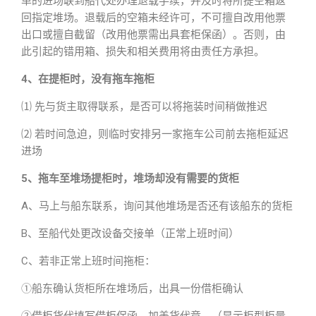
单的进场联到船代处办理退载手续，并及时将所提空箱返
回指定堆场。退载后的空箱未经许可，不可擅自改用他票
出口或擅自截留（改用他票需出具套柜保函）。否则，由
此引起的错用箱、损失和相关费用将由责任方承担。
4、在提柜时，没有拖车拖柜
⑴ 先与货主取得联系，是否可以将拖装时间稍做推迟
⑵ 若时间急迫，则临时安排另一家拖车公司前去拖柜延迟
进场
5、拖车至堆场提柜时，堆场却没有需要的货柜
A、马上与船东联系，询问其他堆场是否还有该船东的货柜
B、至船代处更改设备交接单（正常上班时间）
C、若非正常上班时间拖柜：
①船东确认货柜所在堆场后，出具一份借柜确认