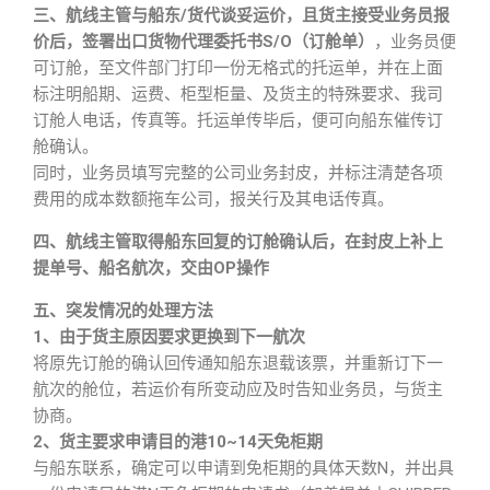
三、航线主管与船东/货代谈妥运价，且货主接受业务员报
价后，签署出口货物代理委托书S/O（订舱单
）
，业务员便
可订舱，至文件部门打印一份无格式的托运单，并在上面
标注明船期、运费、柜型柜量、及货主的特殊要求、我司
订舱人电话，传真等。托运单传毕后，便可向船东催传订
舱确认。
同时，业务员填写完整的公司业务封皮，并标注清楚各项
费用的成本数额拖车公司，报关行及其电话传真。
四、航线主管取得船东回复的订舱确认后，在封皮上补上
提单号、船名航次，交由OP操作
五、突发情况的处理方法
1、由于货主原因要求更换到下一航次
将原先订舱的确认回传通知船东退载该票，并重新订下一
航次的舱位，若运价有所变动应及时告知业务员，与货主
协商。
2、货主要求申请目的港10~14天免柜期
与船东联系，确定可以申请到免柜期的具体天数N，并出具