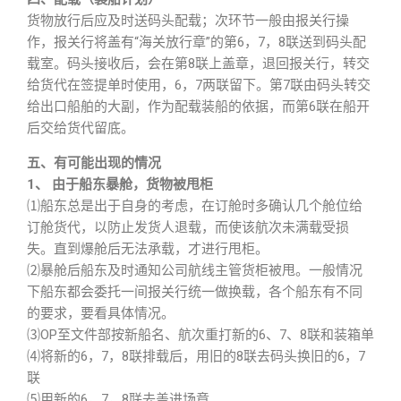
货物放行后应及时送码头配载；次环节一般由报关行操
作，报关行将盖有“海关放行章”的第6，7，8联送到码头配
载室。码头接收后，会在第8联上盖章，退回报关行，转交
给货代在签提单时使用，6，7两联留下。第7联由码头转交
给出口船舶的大副，作为配载装船的依据，而第6联在船开
后交给货代留底。
五、有可能出现的情况
1、 由于船东暴舱，货物被甩柜
⑴船东总是出于自身的考虑，在订舱时多确认几个舱位给
订舱货代，以防止发货人退载，而使该航次未满载受损
失。直到爆舱后无法承载，才进行甩柜。
⑵暴舱后船东及时通知公司航线主管货柜被甩。一般情况
下船东都会委托一间报关行统一做换载，各个船东有不同
的要求，要看具体情况。
⑶OP至文件部按新船名、航次重打新的6、7、8联和装箱单
⑷将新的6，7，8联排载后，用旧的8联去码头换旧的6，7
联
⑸用新的6，7，8联去盖进场章