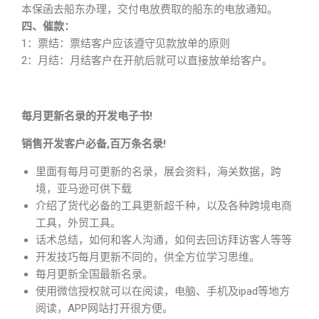
本保函去船东办理，交付电放费取的船东的电放通知。
四、催款：
1：票结：票结客户应该遵守见款放单的原则
2：月结：月结客户在开航后就可以直接放单给客户。
每月更新名录的开发电子书!
销售开发客户必备,百万条名录!
里面有每月可更新的名录，展会资料，海关数据，跨
境，亚马逊可供下载
介绍了货代必备的工具更新超千种，以及各种跨境电商
工具，外贸工具。
话术总结，如何和客人沟通，如何去回访拜访客人等等
开发技巧每月更新不同的，供全方位学习思维。
每月更新全国最新名录。
使用微信授权就可以在阅读，电脑、手机及ipad等地方
阅读，APP网站打开很方便。