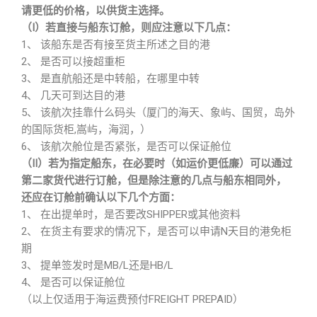
请更低的价格，以供货主选择。
（Ⅰ）若直接与船东订舱，则应注意以下几点：
1、 该船东是否有接至货主所述之目的港
2、 是否可以接超重柜
3、 是直航船还是中转船，在哪里中转
4、 几天可到达目的港
5、 该航次挂靠什么码头（厦门的海天、象屿、国贸，岛外
的国际货柜,嵩屿，海润，）
6、 该航次舱位是否紧张，是否可以保证舱位
（Ⅱ）若为指定船东，在必要时（如运价更低廉）可以通过
第二家货代进行订舱，但是除注意的几点与船东相同外，
还应在订舱前确认以下几个方面：
1、 在出提单时，是否要改SHIPPER或其他资料
2、 在货主有要求的情况下，是否可以申请N天目的港免柜
期
3、 提单签发时是MB/L还是HB/L
4、 是否可以保证舱位
（以上仅适用于海运费预付FREIGHT PREPAID）