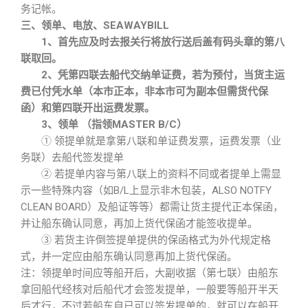
务记帐。
三、领单、电放、SEAWAYBILL
1、首先应及时去报关行将放行送后盖有码头章的第八
联取回。
2、凭第四联去船代交纳单证费，若为预付，当货主运
费已付凭水单（本市正本，非本市可为副本但需货代保
函）和第四联开出运费发票。
3、领单 （指领MASTER B/C）
① 领提单就是拿第八联和单证费发票，运费发票（业
务联）去船代签发提单
② 若提单内容与第八联上的资料不同或者提单上需显
示一些特殊内容（如B/L上显示非木包装，ALSO NOTFY
CLEAN BOARD）及船证等等）都需让货主提代正本保函，
并让船东确认同意，再加上货代保函才能签收提单。
③ 若货主许倒签提单提供的保函格式为外代规定格
式，并一定应由船东确认同意再加上货代保函。
注：领提单时间应等船开后，大副收据（第七联）由船东
拿回船代经核对后船代才会签发提单，一般要等船开半天
后才行，不过若船东自已可以签发提单的，就可以在船开