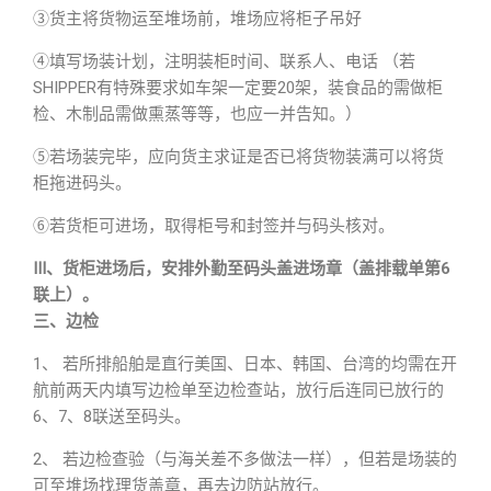
③货主将货物运至堆场前，堆场应将柜子吊好
④填写场装计划，注明装柜时间、联系人、电话 （若
SHIPPER有特殊要求如车架一定要20架，装食品的需做柜
检、木制品需做熏蒸等等，也应一并告知。）
⑤若场装完毕，应向货主求证是否已将货物装满可以将货
柜拖进码头。
⑥若货柜可进场，取得柜号和封签并与码头核对。
Ⅲ、货柜进场后，安排外勤至码头盖进场章（盖排载单第6
联上）。
三、边检
1、 若所排船舶是直行美国、日本、韩国、台湾的均需在开
航前两天内填写边检单至边检查站，放行后连同已放行的
6、7、8联送至码头。
2、 若边检查验（与海关差不多做法一样），但若是场装的
可至堆场找理货盖章，再去边防站放行。