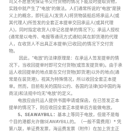
司又不愿意凭保证书交付货物的情况下能及时提取货物，
实践中就产生了“电放”的做法。人们通常所说的“电放”是狭
义上的概念，即托运人(发货人)将货物装船后将承运人(或
其代理人)所签发的全套正本提单交回承运人(或其代理
人)，同时指定收货人(非记名提单的情况下)；承运人授权
(通常是以电传、电报等通讯方式通知)其在卸货港的代理
人，在收货人不出具正本提单(已收回)的情况下交付货
物。
因此，“电放”的法律原理是：在承运人签发提单的情
况下，当收回提单时即可交付货物(或签发提货单)。由于承
运人收回提单的地点是在交付货物(卸货港)以外的地点(通
常是在装货港)，视其为特殊情况，所以收回全套正本提
单。然而，目前有关的国际公约、各国的法律(如中国的海
商法)和法规中均无“电放”的定义。
电放应由托运人提供书面申请或保函，在已签发正本
提单的情况下，则应收回全套正本提单后方能做电放。
5、SEAWAYBILL：
基本上等同于电放，但是不是每
个目的港都允许做SEAWAYBILL的。（一般不需费用）* 凭
第八联，单证费发票，海运费发票（附件）在加上货主正