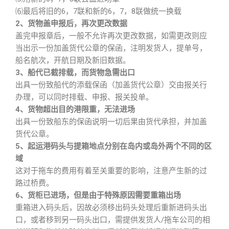
⑹最后将旧的6，7联和新的6，7，8联做统一换载
2、货物盖申报后，再次更改数据
盖完申报章后，一般不允许再次更改数据，如需更改则应
当出示一份加盖货代公章的保函，注明发货人，提单号，
船名航次，开航日期及新旧数据。
3、船代已截排载，而货物急需出口
出具一份致船代的添载保函（加盖货代公章）交由报关行
办理，可以同时排载、申报、报关投单。
4、货物超出目的港限重，无法进场
出具一份致船东的保函说明一切后果由货代承担，并加盖
货代公章。
5、起运港码头与提箱地点分别在岛内或岛外两个不同的区
域
这对于拖车的费用有着至关重要的影响，注意产生新的过
路过桥费。
6、货柜已进场，但是由于特殊原因需要重箱出场
重箱进入码头后，因故必须移出码头处理后重新进码头出
口，或者移到另一码头出口，需提供发货人/拖车公司的相