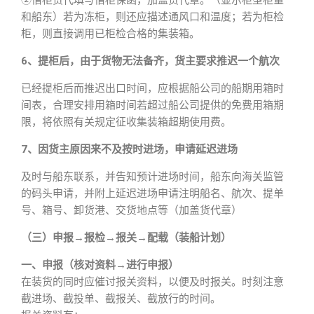
②借柜货代填写借柜保函，加盖货代章。（显示柜型柜量
和船东）若为冻柜，则还应描述通风口和温度；若为柜检
柜，则直接调用已柜检合格的集装箱。
6、提柜后，由于货物无法备齐，货主要求推迟一个航次
已经提柜后而推迟出口时间，应根据船公司的船期用箱时
间表，合理安排用箱时间若超过船公司提供的免费用箱期
限，将依照有关规定征收集装箱超期使用费。
7、因货主原因来不及按时进场，申请延迟进场
及时与船东联系，并告知预计进场时间，船东向海关监管
的码头申请，并附上延迟进场申请注明船名、航次、提单
号、箱号、卸货港、交货地点等（加盖货代章）
（三）申报→报检→报关→配载（装船计划）
一、申报（核对资料→进行申报）
在装货的同时应催讨报关资料，以便及时报关。时刻注意
截进场、截投单、截报关、截放行的时间。