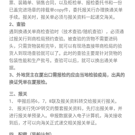
票、装箱单、销售合同，以及柜检单、报检委托书和一份
已盖完进场章的排载单copy件，委托报关行办理换通关单
手续。报关时，报关单必须与报关资料一起递交海关。
2、查验
遇到换通关单商检查验时（技术查验/随机查验），必须通
过报关行到商检局预约查验。被查验的货物不需要进码
头，只需货物装柜完毕，就可以有现场直接带商检局的验
货人到现场查验就可以了。此时的查验主要是针对货物的
包装性能和生产批号。查验可以后，就可以换出通关单
据。
3、外地货主在厦出口需报检的应由当地检验疫局，出具的
换证凭单在厦报检。
三、报关
1、 申报后将6，7，8联及报关资料转交给报关行报关。
2、 报关行凭OP转交的整套报关资料，先打出报关单，并
进行报关单预录入。申报数据录入电子计算机，海关接收
到后，才可以向海关正式递交相关报关单证。
四、配载（装船计划）