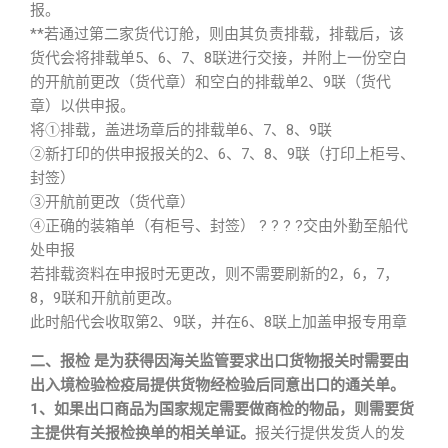
报。
**若通过第二家货代订舱，则由其负责排载，排载后，该
货代会将排载单5、6、7、8联进行交接，并附上一份空白
的开航前更改（货代章）和空白的排载单2、9联（货代
章）以供申报。
将①排载，盖进场章后的排载单6、7、8、9联
②新打印的供申报报关的2、6、7、8、9联（打印上柜号、
封签）
③开航前更改（货代章）
④正确的装箱单（有柜号、封签） ? ? ? ?交由外勤至船代
处申报
若排载资料在申报时无更改，则不需要刷新的2，6，7，
8，9联和开航前更改。
此时船代会收取第2、9联，并在6、8联上加盖申报专用章
二、报检 是为获得因海关监管要求出口货物报关时需要由
出入境检验检疫局提供货物经检验后同意出口的通关单。
1、如果出口商品为国家规定需要做商检的物品，则需要货
主提供有关报检换单的相关单证。
报关行提供发货人的发