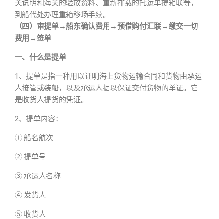
关说明和海关的验放资料、重新排载的托运单提箱联等，
到船代处办理重箱移场手续。
（四）审提单→船东确认费用→预借购付汇联→缴交一切
费用→签单
一、什么是提单
1、提单是指一种用以证明海上货物运输合同和货物由承运
人接管或装船，以及承运人据以保证交付货物的单证。它
是收货人提货的凭证。
2、提单内容：
① 船名航次
② 提单号
③ 承运人名称
④ 发货人
⑤ 收货人