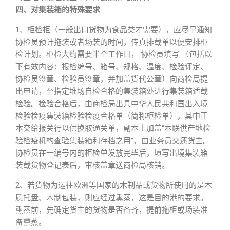
四、对集装箱的特殊要求
1、柜检柜（一般出口货物为食品类才需要），应尽早通知
协检员预计拖装或者场装的时间，传真排载单以便安排柜
检计划。柜检大约需要半个工作日， 协检员填写 （包括以
下有效内容：报检编号、箱号、规格、温度、检验评定、
协检员签章、检验员签章，并加盖货代公章）向商检局提
出申请，至指定堆场自检合格的集装箱处进行集装箱适载
检验。检验合格后，由商检局出具中华人民共和国出入境
检验检疫集装箱检验检疫合格单（简称柜检单），其中正
本交给报关行以供换取通关单，副本上加盖“本联供产地检
验检疫机构查验集装箱和存档之用”，由业务员交还货主。
协检员在一编号内的柜检单发放完毕后，填写出境集装箱
装载货物登记表后，审核盖章送商检局核销。
2、若货物为运往欧洲等国家的木制品或货物所使用的是木
质托盘、木制包装，则应经过熏蒸，这是目的港的要求。
熏蒸前，先确定货主的货物是否备齐，提前拖柜或场装准
备熏蒸。