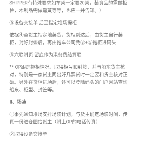
SHIPPER有特殊要求如车架一定要20架，装食品的需做柜
检，木制品需做熏蒸等等，也应一并告知。）
⑤设备交接单 后至指定堆场提柜
依据④至货主指定地装货，货柜到达后，由货主自行装
柜，封好封签后，再由拖车公司凭③+⑤拖柜进码头
⑥六联附页 留底作为港务费结算联
** OP跟踪拖柜情况，取得柜号和封签，并与船东货主核
对，特别是一家货主同出好几票货时一定要和货主核对正
确。另外在货柜进场后，还可以登陆码头的门户网站查询
船东、柜型、封签等。
Ⅱ、场装
①事先通知堆场安排场装计划，与货主确定场装时间，传
真一份进仓图给货主（附上OP的电话传真）
②取得设备交接单