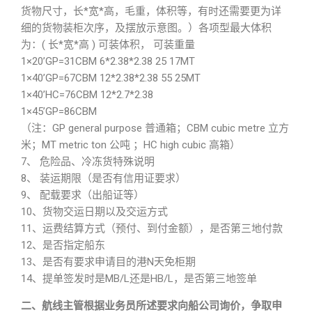
货物尺寸，长*宽*高，毛重，体积等，有时还需要更为详
细的货物装柜次序，及摆放示意图。）各项型最大体积
为：( 长*宽*高 ) 可装体积， 可装重量
1×20’GP=31CBM 6*2.38*2.38 25 17MT
1×40’GP=67CBM 12*2.38*2.38 55 25MT
1×40’HC=76CBM 12*2.7*2.38
1×45’GP=86CBM
（注：GP general purpose 普通箱；CBM cubic metre 立方
米；MT metric ton 公吨 ；HC high cubic 高箱）
7、 危险品、冷冻货特殊说明
8、 装运期限（是否有信用证要求）
9、 配载要求（出船证等）
10、货物交运日期以及交运方式
11、运费结算方式（预付、到付金额），是否第三地付款
12、是否指定船东
13、是否有要求申请目的港N天免柜期
14、提单签发时是MB/L还是HB/L，是否第三地签单
二、航线主管根据业务员所述要求向船公司询价，争取申