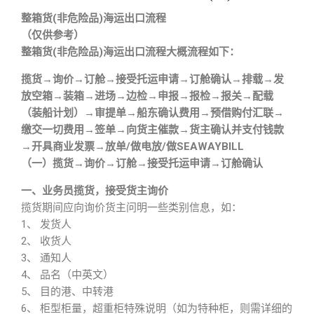
整箱货(非危险品)海运出口流程
（仅供参考）
整箱货(非危险品)海运出口流程大概流程如下：
揽货→询价→订舱→接受托运申请→订舱确认→排载→发
放空箱→装箱→进场→边检→申报→报检→报关→配载
（装船计划）→审提单→船东确认费用→预借购付汇联→
缴交一切费用→签单→向货主催款→货主确认并支付钱款
→开具商业发票→放单/做电放/做SEAWAYBILL
（一）揽货→询价→订舱→接受托运申请→订舱确认
一、业务员揽货，接受货主询价
揽货期间应向询价货主问明一些类别信息，如：
1、 发货人
2、 收货人
3、 通知人
4、 品名（中英文）
5、 目的港、中转港
6、 柜型柜量，超重柜特殊说明（如为特种柜，则需详细的