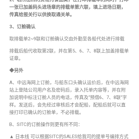
一张已加盖码头进场章的排载单第六联，填上进场日期，
传真给报关行以供换取通关单。
3、订舱确认
取排载单2~9联和订舱确认交由外勤至各船代处进行排载
排载后船代收取第2联，并在第5、6、7、8联上加盖排载单
证章。
◆另外
A、中远海网上订舱，与船东口头确认运价后，在中远海网
站上登陆公司用户名及密码后，录入托单内容等，并在附
加说明中标注订舱人员的电话，传真及“预借6、7、8联”字
样。发送后，会先经过审核后才会配船，配船后就可以直
接打印已确认的订舱单，不必排载。
B、SITC的订舱操作则更有所不同：
▲ 日本线 可以根据SITC的SALES给我司的提单号编排方式