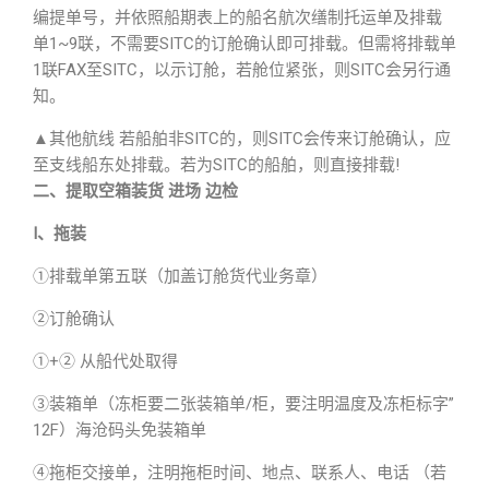
编提单号，并依照船期表上的船名航次缮制托运单及排载
单1~9联，不需要SITC的订舱确认即可排载。但需将排载单
1联FAX至SITC，以示订舱，若舱位紧张，则SITC会另行通
知。
▲其他航线 若船舶非SITC的，则SITC会传来订舱确认，应
至支线船东处排载。若为SITC的船舶，则直接排载!
二、提取空箱装货 进场 边检
Ⅰ、拖装
①排载单第五联（加盖订舱货代业务章）
②订舱确认
①+② 从船代处取得
③装箱单（冻柜要二张装箱单/柜，要注明温度及冻柜标字”
12F）海沧码头免装箱单
④拖柜交接单，注明拖柜时间、地点、联系人、电话 （若