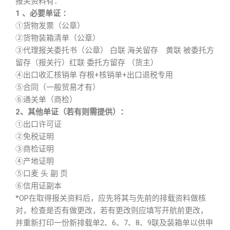
报关资料有：
1 、必要单证 ：
①货物发票（公章）
②货物装箱清单（公章）
③代理报关委托书（公章） 白联 海关留存 黄联 被委托方
留存（报关行）红联 委托方留存 （货主）
④出口收汇核销单 存根+核销单+出口退税专用
⑤合同（一般贸易才有）
⑥通关单（商检）
2、其他单证（若有则需提供）：
①出口许可证
②免税证明
③商检证明
④产地证明
⑤口麦 头 副 页
⑥信用证副本
*OP在取得报关资料后，应先将其与先前的排载资料做核
对，检查是否有做更改，若有更改则应填写开航前更改，
并重新打印一份新排载单2、6、7、8、9联及装箱单以供申