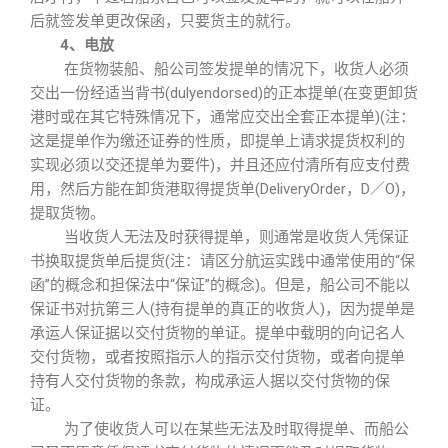
后就签发单更改保函，只要货主的就行。
4、电放
在货物装船、船公司签发提单的情况下，收货人必须
交出一份经适当背书(dulyendorsed)的正本提单(在变更卸货
港时或在其它特殊情况下，通常应交出全套正本提单)(注：
这是提单作为缴还证券的性质，即提单上请求提货权利的
实现必须以交还提单为要件)，并且还应付清所有应支付费
用，然后方能在卸货港取得提货单(DeliveryOrder，D／O)，
提取货物。
当收货人无法及时获得提单，则通常是收货人凭保证
书换取提货单后提货(注：请区分航运实践中通常使用的“保
函”的概念和担保法中“保证”的概念)。但是，船公司不能以
保证书对抗第三人(持有提单的真正的收货人)，因为提单是
承运人保证据以交付货物的单证。提单中载明的向记名人
交付货物，或者按照指示人的指示交付货物，或者向提单
持有人交付货物的条款，构成承运人据以交付货物的保
证。
为了使收货人可以在某些无法及时取得提单、而船公