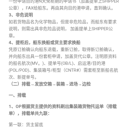
一份申请目的港N天免柜期的申请书（加盖提单上SHIPPER
公章），FAX给船东。再由其向目的港申请，直到确认。
3、非危说明
如若货物品名为化学物品，但是非危险品，而船东有要求
说明，则需出具非危险品说明， 加盖提单上SHIPPER公
章。
4、提柜后，船东换船或货主要求换船
凭原订舱确认向船东退载，重新订舱，取得新订舱确认，
并向船东出具一份套柜申请，加盖货代公章。注明原资料
的船名航次(MV。)、提单号(OB/L)、启运港/目的港
(POL/POD)、集装箱号/柜型（CNTR#）需套柜至新船名航
次、新提单号。
（二）排载→发放空箱→装箱→进场→边检
一、排载
1、OP根据货主提供的资料刷出集装箱货物托运单（排载
单），排载单共九联：
第一联：货主留底