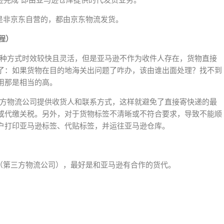
称，“由亚马逊完成”即由亚马逊仓库提供的代发货业务。
是非京东自营的，都由京东物流发货。
程）
这种方式时效较快且灵活，但是亚马逊不作为收件人存在，货物直接
了：如果货物在目的地海关出问题了咋办，该由谁出面处理？找不到
用那是相当的高。
三方物流公司提供收货人和联系方式，这样就避免了直接寄快递的最
或代缴关税。另外，对于货物标签不清晰或不符合要求，导致不能顺
户打印亚马逊标签、代贴标签，并运往亚马逊仓库。
代（第三方物流公司），最好是和亚马逊有合作的货代。