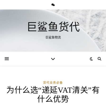
巨鲨鱼货代
巨鲨鱼物流
货代业务必备
为什么选“递延VAT清关”有
什么优势