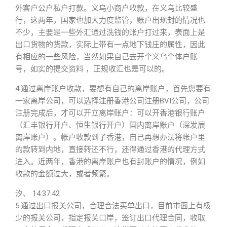
外客户公户私户打款。义乌小商户收款，在义乌比较盛
行，这两年，国家也加大力度监管，账户出现封的情况也
不少，主要是一些外汇通过洗钱的账户打过来，表面上是
出口货物的货款，实际上带有一点地下钱庄的属性，因此
有相应的一些风险，当然如果自己去开个义乌个体户账
号，如实的提交资料 ，正规收汇也是可以的。
4.通过离岸账户收款，要想有自己的离岸账户，首先您要有
一家离岸公司，可以选择注册香港公司注册BVI公司，公司
注册完成后，才可以开立离岸账户：可以开香港银行账户
（汇丰银行开户、恒生银行开户）国内离岸账户（深发展
离岸账户）。帐户收款到了香港，自己再想办法将帐户里
的款转到内地，直接转还不行，还得通过香港的代理方式
进入。近两年，香港的离岸账户也有封账户的情况，例如
收款的金额过大，或者频繁。
汐、 14:37:42
5.通过出口报关公司，合理合法买单出口，目前市面上有极
少的报关公司，指定报关口岸，签订出口代理合同，收取