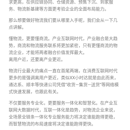
求更高，在供应链协同、仓储资源、预售下沉、到家服
务、物流新基建等方面更考验企业的全面布局能力。
那么想要做好物流我们要从哪里入手呢，我们会从一下几
点讲解。
懂物流，更要懂商流。产业互联网时代，产业融合是大趋
势，商流和物流服务联系将更加紧密，只有更懂商流的物
流企业，才能将两者融合价值发挥最大。
离用户近，还要离产业更近。
物流行业最大的痛点一直在首尾两端，在消费互联网时代
更多的是强调离用户更近，类似XX小时达就是由此而来，
通达系、顺丰等快递公司凭借“收货—集货—送货”等网络模
式快速发展，也跟此有关。
不仅要服务专业化，更要服务一体化和智慧化。在产业互
联网大数据时代，互联一体化是趋势，对物流企业来说，
全场景全链条一体化专业服务能力将决定谁能跑得更稳，
而智慧物流的布局速度将决定谁能跑得更快。