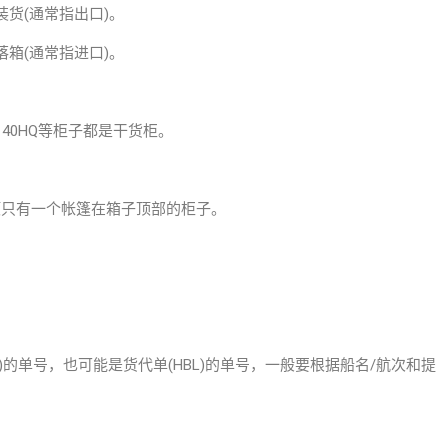
货(通常指出口)。
箱(通常指进口)。
0GP、40HQ等柜子都是干货柜。
箱顶只有一个帐篷在箱子顶部的柜子。
)的单号，也可能是货代单(HBL)的单号，一般要根据船名/航次和提