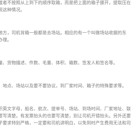
或者不按照从上到下的顺序取箱，而是把上面的箱子挪开，提取压在
现这种情况。
地方，司机背箱一般都是去场站。相应的有一个叫做场站收据的东
办理。
量、货物描述、件数、毛重、体积、箱数、签发人和签名等。
、地点、场站以及要不要协议，到厂家时间、箱子的特殊要求等。
识英文字母，船名、航次、提单号、场站、到场时间、厂家地址、联
要写清楚。有发票抬头的也要写清楚，别让司机开错抬头。另外还要
子要求特别严格，一定要和司机讲明白，以免到时产生费用无法和司