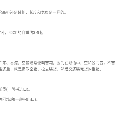
。无论高柜还是普柜，长度和宽度是一样的。
吨，40GP的自重约3.4吨。
广东、香港，空箱通常也叫吉箱，因为在粤语中，空和凶同音，不吉
吉还重，就是提取空箱，拉去装货，然后交还装完货的重箱。
货(一般指进口)。
回场站(一般指出口)。