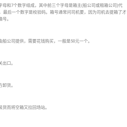
母和7个数字组成，其中前三个字母是箱主(船公司或租箱公司)代
号，最后一个数字是校验码。箱号通常问司机要，因为司机去提箱了才
箱号。
由船公司提供，需要花钱购买，一般是50元一个。
关出口。
地方卸货。
装货而将空箱又拉回场站。