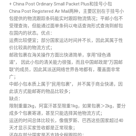
+ China Post Ordinary Small Packet Plus和挂号小包
China Post Registered Air Mail两种，主要区别在于挂号小
包提供的物流跟踪条码能实时跟踪物流情况；平邮小包不
受理查询，但能通过面单条码以电话查询形式查询到邮包
在国内的状态。优点：
运费比较便宜；部分国家运达时间并不长，因此其属于性
价比较高的物流方式；
邮政包裹在海关操作方面比快递简单，享用“绿色通
道”， 因此小包的清关能力很强，而且中国邮政是”万国邮
联”的成员，因此其派送网络世界各地都有，覆盖面非常
广；
中邮小包本质上属于”民用包裹”， 并不属于商业快递，因
此该方式能邮寄的物品比较多；
缺点：
限制重量2kg，阿富汗甚至限重1kg，如果包裹＞2kg，要分
成多个包裹寄递，甚至只能选择其他物流方式；
运送的时间总体比较长，像俄罗斯、巴西这些国家超过40
天才显示买家签收都是正常现象；
还存在部分国家是不支持全程跟踪的；