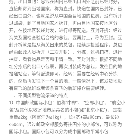
务。出口直封：总包在国内已经出口国外之前已经封好，
直接邮寄到当地国家，称为直封。快递在国内已封好，已
经出口国外。也就是说从中国至目地国的包裹，没有拆开
过邮袋，到了目地国家才拆开，再由目地国家按地区分
开，在按地区装袋封发，进行邮寄配送。互封开拆：经过
海关及国检查验后合格的总包，要再封上，称为互封。互
封开拆就是指从海关出来的总包，继续走投递程序，总包
经由邮政人员拆开（二次开封），分拣，过机扫描，进行
抽查，看看物品是否和申请一致。互封封发：根据不同地
址分拣后的出口小包裹，再次封装成为总包，发往目的地
投递站点，等待配送即可。经转：需要在经转中心分拣
的，然后再发往下一个目的地。一般情况下，该发货地没
有直飞的航班或者该条直飞的航班爆仓需要经转。
二、不同类型物流渠道的特点
1）中国邮政国际小包：俗称”中邮”、 “空邮小包”、 ”航空小
包”及其他以收寄地市局命名的小包(如”北京小包”)， 是指
重量≤2kg（阿富汗为≤1kg），长+宽+高≤90cm，最长边
≤60cm，通过邮政空邮服务寄往国外的小邮包，可以称为
国际小包。国际小包可以分为成中国邮政平常小包