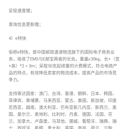
妥投速度慢；
查询信息更新慢；
4）e特快
俗称e特快，是中国邮政速递物流旗下的国际电子商务业
务，吸收了EMS与E邮宝两者的长处。重量≤30kg，长+（宽
+高）*2 < 3m；采取50克起续重的计费模式，符合电商产
品的特点，有效降低卖家的物流成本，提高产品的市场竞
争力。
支持寄达国家：澳门、台湾、香港、朝鲜、日本、韩国、
菲律宾、柬埔寨、马来西亚、蒙古、泰国、新加坡、印度
尼西亚、越南、澳大利亚、巴布亚新几内亚、新西兰、美
国、爱尔兰、奥地利、比利时、丹麦、德国、法国、芬
兰、加拿大、卢森堡、马耳他、挪威、葡萄牙、瑞典、瑞
士、西班牙、希腊、意大利、英国、南非、荷兰、立陶