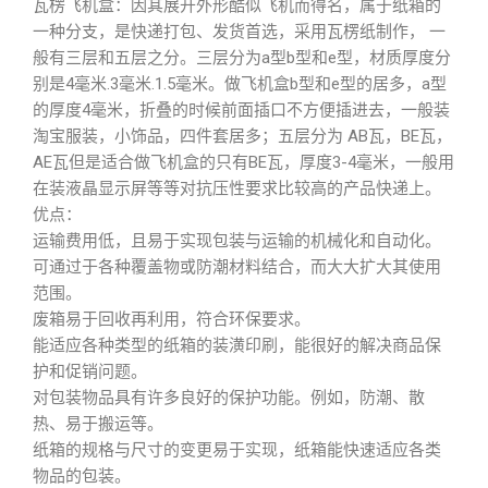
瓦楞飞机盒：因其展开外形酷似飞机而得名，属于纸箱的
一种分支，是快递打包、发货首选，采用瓦楞纸制作， 一
般有三层和五层之分。三层分为a型b型和e型，材质厚度分
别是4毫米.3毫米.1.5毫米。做飞机盒b型和e型的居多，a型
的厚度4毫米，折叠的时候前面插口不方便插进去，一般装
淘宝服装，小饰品，四件套居多；五层分为 AB瓦，BE瓦，
AE瓦但是适合做飞机盒的只有BE瓦，厚度3-4毫米，一般用
在装液晶显示屏等等对抗压性要求比较高的产品快递上。
优点：
运输费用低，且易于实现包装与运输的机械化和自动化。
可通过于各种覆盖物或防潮材料结合，而大大扩大其使用
范围。
废箱易于回收再利用，符合环保要求。
能适应各种类型的纸箱的装潢印刷，能很好的解决商品保
护和促销问题。
对包装物品具有许多良好的保护功能。例如，防潮、散
热、易于搬运等。
纸箱的规格与尺寸的变更易于实现，纸箱能快速适应各类
物品的包装。