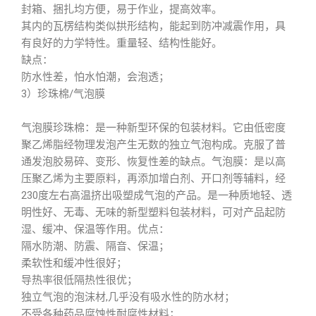
封箱、捆扎均方便，易于作业，提高效率。
其内的瓦楞结构类似拱形结构，能起到防冲减震作用，具
有良好的力学特性。重量轻、结构性能好。
缺点：
防水性差，怕水怕潮，会泡透；
3）珍珠棉/气泡膜
气泡膜珍珠棉：是一种新型环保的包装材料。它由低密度
聚乙烯脂经物理发泡产生无数的独立气泡构成。克服了普
通发泡胶易碎、变形、恢复性差的缺点。气泡膜：是以高
压聚乙烯为主要原料，再添加增白剂、开口剂等辅料，经
230度左右高温挤出吸塑成气泡的产品。是一种质地轻、透
明性好、无毒、无味的新型塑料包装材料，可对产品起防
湿、缓冲、保温等作用。优点：
隔水防潮、防震、隔音、保温；
柔软性和缓冲性很好；
导热率很低隔热性很优；
独立气泡的泡沫材,几乎没有吸水性的防水材；
不受各种药品腐蚀性耐腐性材料；