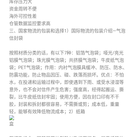
库存压力大
资金周转不便
海外可控性差
仓管数据监控要求高
三、国家物流的包装和选择1）国际物流的包装介绍—气泡
信封袋
按照材质分类的话，有以下7种：铝箔气泡袋；哑光/亮光
铝膜气泡袋；珠光膜气泡袋；共挤膜气泡袋；牛皮纸气泡
袋；PET气泡袋；作用：内衬气泡膜具缓冲、防压、防水、
防震功能，防止物品因压、碰、跌落而损坏。优点：不怕
水，在投递和运输过程中，即使遇到下雨、或受水浸湿等
意外，也不会对信件产生危害；强度高，经得起搬运、撕
裂，比牛皮纸信封牢固；使用方便，因在封口印有不干
胶，封装和拆封都很容易，不需撕或剪；成本低，重量
轻，能够有效降低物流成本；2）纸箱
盒