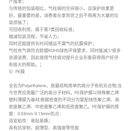
产成本；
与传统的包装相比，气柱袋的空间很小，且保护效果更
好。最重要的是，消费者在拿到货之后不用再为大量的垃
圾烦恼了；
可回收利用，属于第7类回收标准；
缩减包装流程，节省人力；
同时还能提供长时间储运不漏气的抗震保护；
气柱充气袋符合欧盟ROHS绿色环保要求，同时能减少很多
资源浪费，因此使用气柱袋对提升企业形象获得用户好评
有极大的帮助。；
5）PE膜
全名为Polyethylene，是最结构简单的高分子有机化合物,当
今世界应用最广泛的高分子材料。PE保护膜以特殊聚乙烯
塑料薄膜为基材,根据密度的不同分为复配线性聚乙烯、高
密度聚乙烯、中密度聚乙烯和低密度聚乙。PE保护膜的厚
度：0.03mm-0.15mm优点：
适宜粘性：易贴易撕；
具有抗穿刺、超薄型、高强度等性能