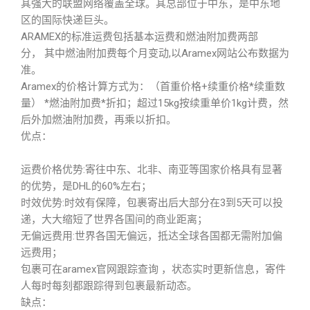
其强大的联盟网络覆盖全球。其总部位于中东，是中东地
区的国际快递巨头。
ARAMEX的标准运费包括基本运费和燃油附加费两部
分， 其中燃油附加费每个月变动,以Aramex网站公布数据为
准。
Aramex的价格计算方式为：（首重价格+续重价格*续重数
量） *燃油附加费*折扣；超过15kg按续重单价1kg计费，然
后外加燃油附加费，再乘以折扣。
优点：
运费价格优势:寄往中东、北非、南亚等国家价格具有显著
的优势，是DHL的60%左右；
时效优势:时效有保障，包裹寄出后大部分在3到5天可以投
递，大大缩短了世界各国间的商业距离；
无偏远费用:世界各国无偏远，抵达全球各国都无需附加偏
远费用；
包裹可在aramex官网跟踪查询 ，状态实时更新信息，寄件
人每时每刻都跟踪得到包裹最新动态。
缺点：