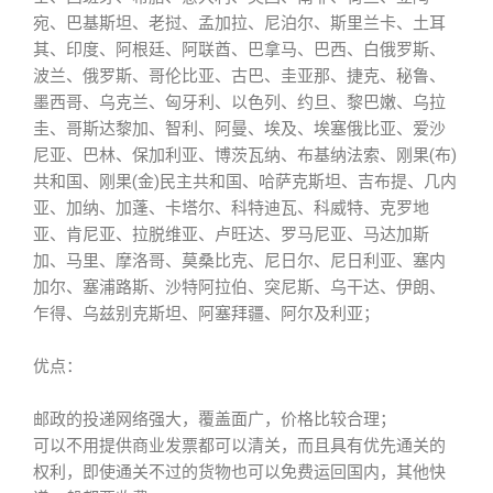
宛、巴基斯坦、老挝、孟加拉、尼泊尔、斯里兰卡、土耳
其、印度、阿根廷、阿联酋、巴拿马、巴西、白俄罗斯、
波兰、俄罗斯、哥伦比亚、古巴、圭亚那、捷克、秘鲁、
墨西哥、乌克兰、匈牙利、以色列、约旦、黎巴嫩、乌拉
圭、哥斯达黎加、智利、阿曼、埃及、埃塞俄比亚、爱沙
尼亚、巴林、保加利亚、博茨瓦纳、布基纳法索、刚果(布)
共和国、刚果(金)民主共和国、哈萨克斯坦、吉布提、几内
亚、加纳、加蓬、卡塔尔、科特迪瓦、科威特、克罗地
亚、肯尼亚、拉脱维亚、卢旺达、罗马尼亚、马达加斯
加、马里、摩洛哥、莫桑比克、尼日尔、尼日利亚、塞内
加尔、塞浦路斯、沙特阿拉伯、突尼斯、乌干达、伊朗、
乍得、乌兹别克斯坦、阿塞拜疆、阿尔及利亚；
优点：
邮政的投递网络强大，覆盖面广，价格比较合理；
可以不用提供商业发票都可以清关，而且具有优先通关的
权利，即使通关不过的货物也可以免费运回国内，其他快