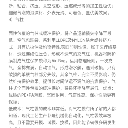
断、粘合、挤压、真空成形、压缩成形等的加工性极优；
细微气泡的泡沫材、外表光滑、可着色、显优美效果；
4）气柱
面性包覆的气柱式缓冲保护，将产品运输损失率降至最
低。空气包装袋，系利用LLDPE及NYLON贴合或共挤方
式，具有抗拉伸及均衡特性,表面印刷性佳，属于医疗级基
材，透过连续性压合，形成不透气的充气柱，机器将防护
膜制成气柱保护袋称为Air-Bag。运用物理原则，一次充
气，全排充满，自动锁气，形成潜水舱，遇到破损，只有
破损的单根气柱部分失效，其余气柱，完全不受影响，仍
然维持保护效果。提供长时间储运不漏气的抗震保护，气
柱式全面性包覆的缓冲保护，将损坏率降至最低。优点：
优质的PE+PA薄膜，坚固耐用，气密性高。保护性能更有
保障；
低成本：气柱袋的成本非常低。对气柱袋有所了解的人都
知道，现代工艺生产都是机械化自动化，气柱袋效率极
高，且不需要开模、试模、换模，因此能节省很多研发生