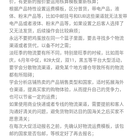
价，有更新的报价要运用核算模板重新核算；
根据产品特性设置运费模板，区分普货，带电产品，液
体、粉末产品等，比如中邮挂号和EUB这些渠道就无法发带
电产品或者液体、粉末产品等，如果设置之后客人选择了
又无法发货，后续操作会比较麻烦；
永远不要把鸡蛋放在同一个篮子里面，要去寻找多个物流
渠道或者货代，以备不时之需；
淡旺季的物流要有所不同，特别是旺季的时候，比如周年
庆，6月年中促，828大促，双11，黑五等平台大型活动，
要学会分散物流渠道，避免某个地方爆仓导致所有的物流
都有所阻碍；
学会分析店铺热卖的产品销售类型和国家，适时拓展海外
仓渠道，提高买家的购物体验，从而提升自己的竞争力，
也可以节省一定的运费；
如果使用商业快递或者专线的物流渠道，需要提前和客人
沟通好清关的问题，避免货物到达目的国海关之后买家不
愿意清关；
在每次大促活动报名之前，先确认好物流运费模板，该包
邮的国家是否包邮，等核定好了再去报名；