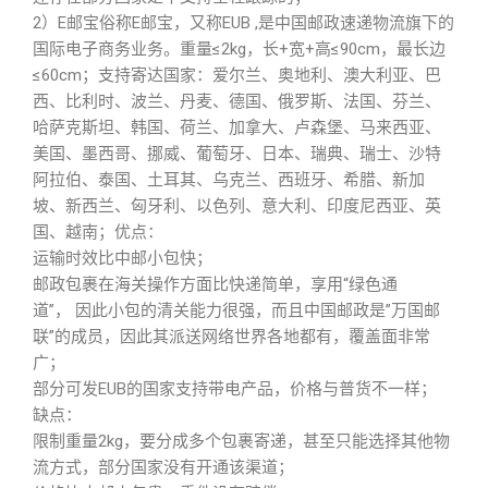
2）E邮宝俗称E邮宝，又称EUB ,是中国邮政速递物流旗下的
国际电子商务业务。重量≤2kg，长+宽+高≤90cm，最长边
≤60cm；支持寄达国家：爱尔兰、奥地利、澳大利亚、巴
西、比利时、波兰、丹麦、德国、俄罗斯、法国、芬兰、
哈萨克斯坦、韩国、荷兰、加拿大、卢森堡、马来西亚、
美国、墨西哥、挪威、葡萄牙、日本、瑞典、瑞士、沙特
阿拉伯、泰国、土耳其、乌克兰、西班牙、希腊、新加
坡、新西兰、匈牙利、以色列、意大利、印度尼西亚、英
国、越南；优点：
运输时效比中邮小包快；
邮政包裹在海关操作方面比快递简单，享用“绿色通
道”， 因此小包的清关能力很强，而且中国邮政是”万国邮
联”的成员，因此其派送网络世界各地都有，覆盖面非常
广；
部分可发EUB的国家支持带电产品，价格与普货不一样；
缺点：
限制重量2kg，要分成多个包裹寄递，甚至只能选择其他物
流方式，部分国家没有开通该渠道；