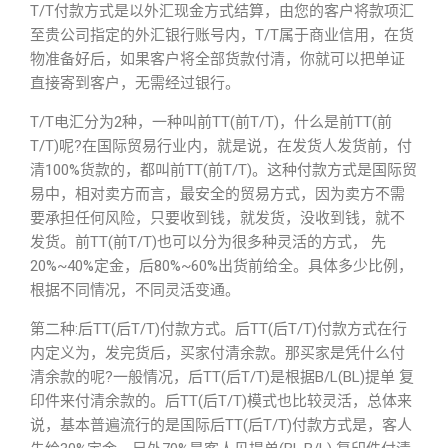
T/T付款方式是以外汇现金方式结算，由您的客户将款项汇
至贵公司指定的外汇银行账号内，T/T属于商业信用，在货
物准备好后，如果客户将全部货款付清，你就可以把单证
直接寄到客户，无需经过银行。
T/T电汇分为2种，一种叫前TT(前T/T)，什么是前TT(前
T/T)呢?在国际贸易行业内，就是说，在发货人发货前，付
清100%货款的，都叫前TT(前T/T)。这种付款方式是国际贸
易中，相对卖方而言，最安全的贸易方式，因为卖方不需
要承担任何风险，只要收到钱，就发货，没收到钱，就不
发货。前TT(前T/T)也可以分为很多种灵活的方式， 先
20%~40%定金，后80%~60%出货前给全。具体多少比例，
根据不同情况，不同灵活变通。
第二种:后TT(后T/T)付款方式。后TT(后T/T)付款方式在行
内定义为，发完货后，买家付清余款。那买家是凭什么付
清余款的呢?一般情况，后TT(后T/T)是根据B/L(BL)提单 复
印件来付清余款的。后TT(后T/T)模式也比较灵活，总体来
说，基本普遍流行的是国际后TT(后T/T)付款方式是，客人