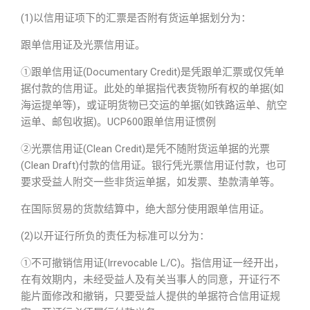
(1)以信用证项下的汇票是否附有货运单据划分为：
跟单信用证及光票信用证。
①跟单信用证(Documentary Credit)是凭跟单汇票或仅凭单
据付款的信用证。此处的单据指代表货物所有权的单据(如
海运提单等)，或证明货物已交运的单据(如铁路运单、航空
运单、邮包收据)。UCP600跟单信用证惯例
②光票信用证(Clean Credit)是凭不随附货运单据的光票
(Clean Draft)付款的信用证。银行凭光票信用证付款，也可
要求受益人附交一些非货运单据，如发票、垫款清单等。
在国际贸易的货款结算中，绝大部分使用跟单信用证。
(2)以开证行所负的责任为标准可以分为：
①不可撤销信用证(Irrevocable L/C)。指信用证一经开出，
在有效期内，未经受益人及有关当事人的同意，开证行不
能片面修改和撤销，只要受益人提供的单据符合信用证规