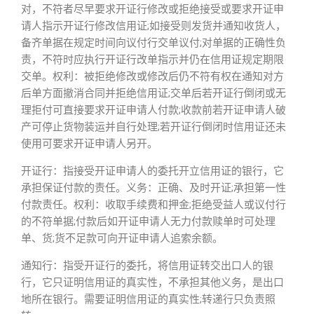
对，不符者尽早要求开证行修改或拒绝接受或要求开证申
请人指示开证行修改信用证;如接受则发货并通知收货人，
备齐单据在规定时间向议付行交单议付;对单据的正确性负
责，不符时应执行开证行改单指示并仍在信用证规定期限
交单。权利：被拒绝修改或修改后仍不符有权在通知对方
后单方面撤消合同并拒绝信用证;交单后若开证行倒闭或无
理拒付可直接要求开证申请人付款;收款前若开证申请人破
产可停止货物装运并自行处理;若开证行倒闭时信用证还未
使用可要求开证申请人另开。
开证行：指接受开证申请人的委托开立信用证的银行，它
承担保证付款的责任。义务：正确、及时开证;承担第一性
付款责任。权利：收取手续费和押金;拒绝受益人或议付行
的不符单据;付款后如开证申请人无力付款赎单时可处理
单、货;货不足款可向开证申请人追索余额。
通知行：指受开证行的委托，将信用证转交出口人的银
行，它只证明信用证的真实性，不承担其他义务，是出口
地所在银行。需要证明信用证的真实性;转递行只负责照