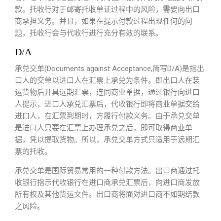
款。托收行对于邮寄托收单证过程中的风险，需要向出口
商承担义务。并且，如果在提示付款过程出现任何的问
题，托收行会与代收行进行充分有效的联系。
D/A
承兑交单(Documents against Acceptance,简写D/A)是指出
口人的交单以进口人在汇票上承兑为条件。即出口人在装
运货物后开具远期汇票，连同商业单据，通过银行向进口
人提示，进口人承兑汇票后，代收银行即将商业单据交给
进口人，在汇票到期时，方履行付款义务。由于承兑交单
是进口人只要在汇票上办理承兑之后，即可取得商业单
据，凭以提取货物。所以，承兑交单方式只适用于远期汇
票的托收。
承兑交单是国际贸易常用的一种付款方法。出口商通过托
收银行指示代收银行在进口商承兑汇票后，向进口商发放
所有权及其他货运文件。出口商将面对进口商不如期结款
之风险。