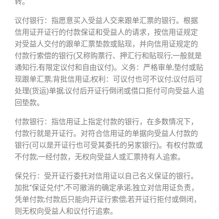
转。
议付银行：指愿意买入受益人交来跟单汇票的银行。根据
信用证开证行的付款保证和受益人的请求，按信用证规定
对受益人交付的跟单汇票垫款或贴现，并向信用证规定的
付款行索偿的银行(又称购票行、押汇行和贴现行;一般就是
通知行;有限定议付和自由议付)。义务：严格审单;垫付或贴
现跟单汇票;背批信用证;权利：可议付也可不议付;议付后可
处理(货运)单据;议付后开证行倒闭或借口拒付可向受益人追
回垫款。
付款银行：指信用证上指定付款的银行，在多数情况下，
付款行就是开证行。对符合信用证的单据向受益人付款的
银行(可以是开证行也可受其委托的另家银行)。有权付款或
不付款;一经付款，无权向受益人或汇票持有人追索。
保兑行：受开证行委托对信用证以自己名义保证的银行。
加批“保证兑付”;不可撤消的确定承诺;独立对信用证负责，
凭单付款;付款后只能向开证行索偿;若开证行拒付或倒闭，
则无权向受益人和议付行追索。