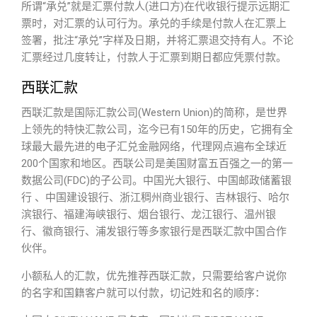
所谓“承兑”就是汇票付款人(进口方)在代收银行提示远期汇
票时，对汇票的认可行为。承兑的手续是付款人在汇票上
签署，批注“承兑”字样及日期，并将汇票退交持有人。不论
汇票经过几度转让，付款人于汇票到期日都应凭票付款。
西联汇款
西联汇款是国际汇款公司(Western Union)的简称，是世界
上领先的特快汇款公司，迄今已有150年的历史，它拥有全
球最大最先进的电子汇兑金融网络，代理网点遍布全球近
200个国家和地区。西联公司是美国财富五百强之一的第一
数据公司(FDC)的子公司。中国光大银行、中国邮政储蓄银
行 、中国建设银行、浙江稠州商业银行、吉林银行、哈尔
滨银行、福建海峡银行、烟台银行、龙江银行、温州银
行、徽商银行、浦发银行等多家银行是西联汇款中国合作
伙伴。
小额私人的汇款，优先推荐西联汇款，只需要给客户说你
的名字和国籍客户就可以付款，切记姓和名的顺序：