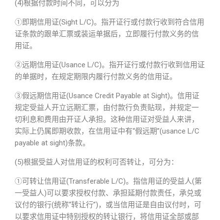
(4)根据付款时间不同，可以分为
①即期信用证(Sight L/C)。指开证行或付款行收到符合信用
证条款的跟单汇票或装运单据后，立即履行付款义务的信
用证。
②远期信用证(Usance L/C)。指开证行或付款行收到信用证
的单据时，在规定期限内履行付款义务的信用证。
③假远期信用证(Usance Credit Payable at Sight)。信用证
规定受益人开立远期汇票，由付款行负责贴现，并规定一
切利息和费用由开证人承担。这种信用证对受益人来讲，
实际上仍属即期收款，在信用证中有“假远期”(usance L/C
payable at sight)条款。
(5)根据受益人对信用证的权利可否转让，可分为：
①可转让信用证(Transferable L/C)。指信用证的受益人(第
一受益人)可以要求授权付款、承担延期付款责任，承兑或
议付的银行(统称“转让行”)，或当信用证是自由议付时，可
以要求信用证中特别授权的转让银行，将信用证全部或部