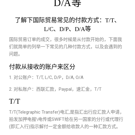
D/A等
了解下国际贸易常见的付款方式：T/T、
L/C、D/P、D/A等
国际贸易订单的成交，很多时候是从付款开始的，下面我
们就简单的列举一下常见的几种付款方式，以及会遇到的
问题。
付款从接收的账户来区分
1. 对公账户：T/T, L/C, D/P，D/A, O/A
2. 对私账户：西联汇款，Paypal，速汇金，T/T
T/T
T/T(Telegraphic Transfer)电汇,是指汇出行应汇款人申请，
拍发加押电报\电传或SWIFT给在另一国家的分行或代理行
(即汇入行)指示解付一定金额给收款人的一种汇款方式。