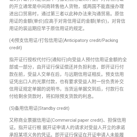
的开立通常是中间商转售他人货物，或两国不能直接办理
进出口贸易时，通过第三者以此种办法来沟通贸易。原信
用证的金额(单价)应高于对背信用证的金额(单价)，对背信
用证的装运期应早于原信用证的规定。
(4)预支信用证/打包信用证(Anticipatory credit/Packing
credit)
指开证行授权代付行(通知行)向受益人预付信用证金额的全
部或一部分，由开证行保证偿还并负担利息，即开证行付
款在前，受益人交单在后，与远期信用证相反。预支信用
证凭出口人的光票付款，也有要求受益人附一份负责补交
信用证规定单据的说明书，当货运单据交到后，付款行在
付给剩余货款时，将扣除预支货款的利息。
(5)备用信用证(Standby credit)
又称商业票据信用证(Commercial paper credit)、担保信用
证。指开证行根 据开证申请人的请求对受益人开立的承诺
承担某项义务的凭证。即开证行保证在开证申请人未能履