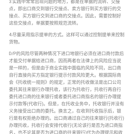
3.实践中常常出现问题的地方，都是在单据的流转、交接
点，即出口商交到银行交接点、卖方银行到买方银行的交
接点、买方银行交到进口商的交接点。因此，需要控制好
这些交接点，单据要按照规范流转。
4.尽量采用指示提单的方式。这样可以通过控制提单来控制
货物。
D/P的风险尽管两种情况下进口地银行必须在进口商付款后
才能交付单据给进口商，因而两者在法律上的风险应当说
是一样的，但是由于商业实践中面临的风险不同，出口商
自行直接向买方指定银行提示付款风险更大。根据国际商
会《托收统一规则》的规定，正常的托收做法是出口公司
委托其往来银行办理托收，该行为托收行，托收行再自行
委托进口商的往来银行或者委托进口商指名的银行办理提
示付款等(代收行)。但是，在托收业务中，托收银行并没有
义务接受出口商的委托。换言之，在收到托收指示后，银
行是有权拒绝办理的。出口商通过自己的往来银行(托收行)
办理托收，托收行会安排代收行(无论该行是否为进口商指
名，也不论其是否为进口商的往来银行)代为办理提示和收