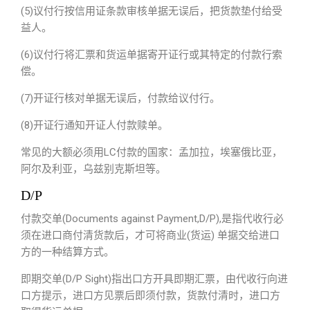
(5)议付行按信用证条款审核单据无误后，把货款垫付给受
益人。
(6)议付行将汇票和货运单据寄开证行或其特定的付款行索
偿。
(7)开证行核对单据无误后，付款给议付行。
(8)开证行通知开证人付款赎单。
常见的大额必须用LC付款的国家：孟加拉，埃塞俄比亚，
阿尔及利亚，乌兹别克斯坦等。
D/P
付款交单(Documents against Payment,D/P),是指代收行必
须在进口商付清货款后，才可将商业(货运) 单据交给进口
方的一种结算方式。
即期交单(D/P Sight)指出口方开具即期汇票，由代收行向进
口方提示，进口方见票后即须付款，货款付清时，进口方