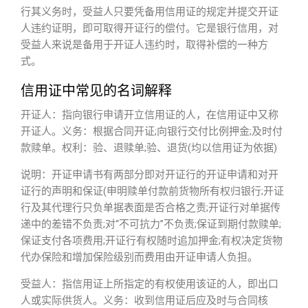
行其义务时，受益人只要凭备用信用证的规定并提交开证
人违约证明，即可取得开证行的偿付。它是银行信用，对
受益人来说是备用于开证人违约时，取得补偿的一种方
式。
信用证中常见的名词解释
开证人：指向银行申请开立信用证的人，在信用证中又称
开证人。义务：根据合同开证;向银行交付比例押金;及时付
款赎单。权利：验、退赎单;验、退货(均以信用证为依据)
说明：开证申请书有两部分即对开证行的开证申请和对开
证行的声明和保证(申明赎单付款前货物所有权归银行;开证
行及其代理行只负单据表面是否合格之责;开证行对单据传
递中的差错不负责;对“不可抗力”不负责;保证到期付款赎单;
保证支付各项费用;开证行有权随时追加押金;有权决定货物
代办保险和增加保险级别而费用由开证申请人负担。
受益人：指信用证上所指定的有权使用该证的人，即出口
人或实际供货人。义务：收到信用证后应及时与合同核