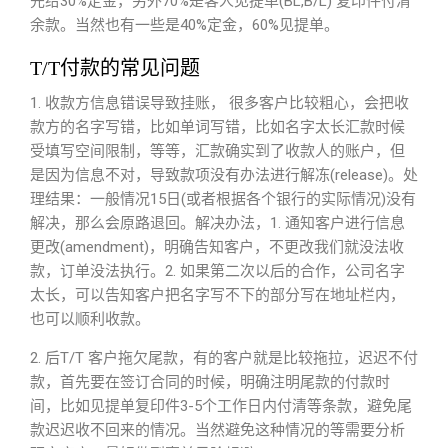
先给30%定金，另外70%是客人见提单(BL,B/L) 复印件付清
余款。当然也有一些是40%定金，60%见提单。
T/T付款的常见问题
1. 收款方信息错误导致挂账， 很多客户比较粗心，会把收
款方的名字写错，比如单词写错，比如名字太长汇款时候
受填写空间限制，等等，汇款确实到了收款人的账户，但
是因为信息不对，导致款项没有办法进行解冻(release)。处
理结果：一般情况15日(或者根据各个银行的实际情况)没有
解决，那么会原路退回。解决办法，1. 通知客户进行信息
更改(amendment)，明确告知客户，不更改我们就没法收
款，订单没法执行。2. 如果第二次以后的合作，公司名字
太长，可以告知客户把名字写不下的部分写在地址栏内，
也可以顺利收款。
2. 后T/T 客户拖欠尾款，有的客户就是比较拖拉，迟迟不付
款，首先要在签订合同的时候，明确注明尾款的付款时
间，比如见提单复印件3-5个工作日内付清等条款，避免尾
款迟迟收不回来的情况。当然避免这种情况的等需要分析