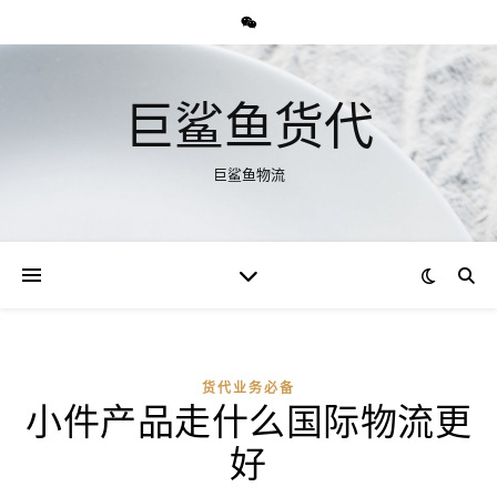
巨鲨鱼货代
巨鲨鱼物流
货代业务必备
小件产品走什么国际物流更
好