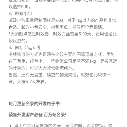
也支持邮寄；但效率要比DHL慢，如果不在意时效的话，可
以选择EUB。
3、邮政小包
邮政小包重量限制同样是2KG，对于1kg以内的产品也非常
合适。邮政小包安全、掉包率低；挂号可全程跟踪。
*大的缺点就是时效慢，时效方面需要5-30天，费用也是比
较优惠的。
4、国际空运专线
专线物流的方式也是现在比较主要的国际运输方式，优势
在于首重、续重小，一些物流公司是若不满1kg，是按就近
的计算的，可以大大降低物流成本。
当然，还有无首重、续重的物流渠道，时效也比较快一
些，大概5-7天左右。
每月更新名录的开发电子书!
销售开发客户必备,百万条名录!
里面有每月可更新的名录，展会资料，海关数据，跨