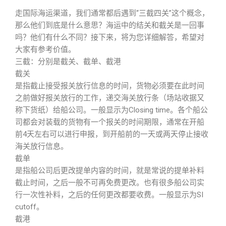
走国际海运渠道，我们通常都后遇到“三截四关”这个概念，
那么他们到底是什么意思？海运中的结关和截关是一回事
吗？他们有什么不同？接下来，将为您详细解答，希望对
大家有参考价值。
三截：分别是截关、截单、截港
截关
是指截止接受报关放行信息的时间，货物必须要在此时间
之前做好报关放行的工作，递交海关放行条（场站收据又
称下货纸）给船公司。一般显示为Closing time。各个船公
司都会对装载的货物有一个报关的时间期限，通常在开船
前4天左右可以进行申报，到开船前的一天或两天停止接收
海关放行信息。
截单
是指船公司后更改提单内容的时间，就是常说的提单补料
截止时间，之后一般不可再免费更改。也有很多船公司实
行一次性补料，之后的任何更改都要收费。一般显示为SI
cutoff。
截港