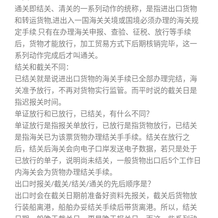
通关即结关、清关的一系列动作的统称，是指进出口货物
和转运货物,进出入一国海关关境或国境必须办理的海关规
定手续.只有在办理海关申报、查验、征税、放行等手续
后，货物才能放行，加工贸易方式下后期核销完毕，这一
系列动作完成后才叫通关。
结关和截关不同：
已结关就是说进出口货物的海关手续已全部办理完结，海
关准予放行，不再对货物实行监管。而平时说的截关日是
指迟报关时间。
单证放行和已放行，已结关，有什么不同？
单证放行是指报关单放行，已放行是指货物放行，已结关
是指海关已为该票货物办理结关手手续。结关在放行之
后，结关后海关会向电子口岸发送电子数据，若只是处于
已放行的单子，说明尚未结关，一般货物出口后5个工作日
内海关会为货物办理结关手续。
出口时报关/截关/结关/通关的先后顺序是？
出口时会在截关日期前准备好资料先报关，截关后货物放
行装船离港，船舶办妥结关手续后带货离港。所以，结关