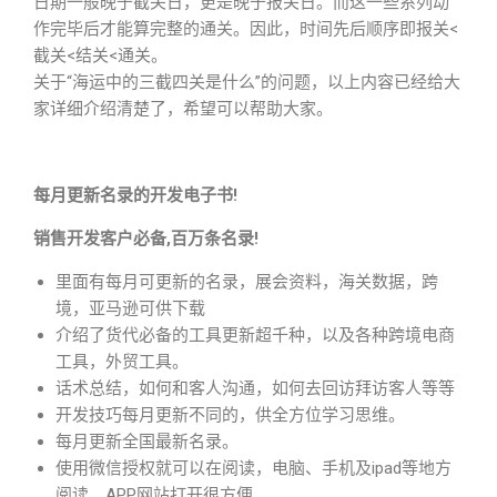
日期一般晚于截关日，更是晚于报关日。而这一些系列动
作完毕后才能算完整的通关。因此，时间先后顺序即报关<
截关<结关<通关。
关于“海运中的三截四关是什么”的问题，以上内容已经给大
家详细介绍清楚了，希望可以帮助大家。
每月更新名录的开发电子书!
销售开发客户必备,百万条名录!
里面有每月可更新的名录，展会资料，海关数据，跨
境，亚马逊可供下载
介绍了货代必备的工具更新超千种，以及各种跨境电商
工具，外贸工具。
话术总结，如何和客人沟通，如何去回访拜访客人等等
开发技巧每月更新不同的，供全方位学习思维。
每月更新全国最新名录。
使用微信授权就可以在阅读，电脑、手机及ipad等地方
阅读，APP网站打开很方便。