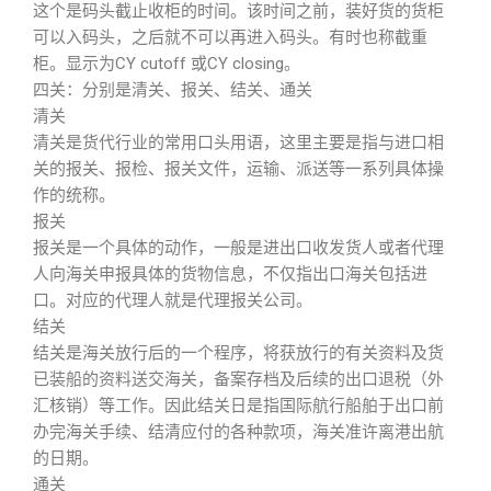
这个是码头截止收柜的时间。该时间之前，装好货的货柜
可以入码头，之后就不可以再进入码头。有时也称截重
柜。显示为CY cutoff 或CY closing。
四关：分别是清关、报关、结关、通关
清关
清关是货代行业的常用口头用语，这里主要是指与进口相
关的报关、报检、报关文件，运输、派送等一系列具体操
作的统称。
报关
报关是一个具体的动作，一般是进出口收发货人或者代理
人向海关申报具体的货物信息，不仅指出口海关包括进
口。对应的代理人就是代理报关公司。
结关
结关是海关放行后的一个程序，将获放行的有关资料及货
已装船的资料送交海关，备案存档及后续的出口退税（外
汇核销）等工作。因此结关日是指国际航行船舶于出口前
办完海关手续、结清应付的各种款项，海关准许离港出航
的日期。
通关