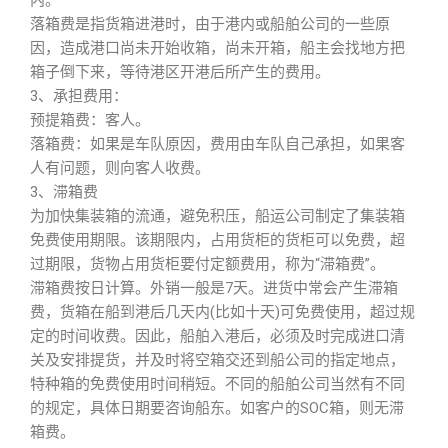
内。
落箱费是指货箱进港时，由于港内或船舶公司的一些原
因，造成港口尚未开始收箱，尚未开箱，船主会找地方把
箱子倒下来，等待港区开港后所产生的费用。
3、承担费用：
预提箱费：客人。
落箱费：如果是车队原因，费用由车队自己承担，如果客
人有问题，则向客人收费。
3、滞箱费
为加快集装箱的流通，避免积压，船运公司制定了集装箱
免费使用期限。该期限内，占用货柜的货柜可以免费，超
过期限，货物占用货柜要付定额费用，称为“滞箱费”。
滞箱费按日计算。外销一般是7天。进货中常会产生滞箱
费，货箱在船到港后几天内(比如十天)可免费使用，超过规
定的时间收费。因此，船舶入港后，必须及时完成进口清
关及安排提货，并及时将空箱交还到船公司的指定地点，
特种箱的免费使用时间稍短。不同的船舶公司当然有不同
的规定，具体日期要咨询船东。如客户的SOC箱，则无滞
箱费。