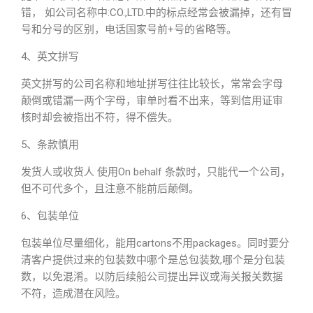
错， 如公司名称中:CO.,LTD.中的标点经常会被漏掉，还有冒
号和分号的区别，电话国家号前+号的省略等。
4、英文拼写
英文拼写的公司名称和地址拼写往往比较长，常常会字母
颠倒或错漏一两个字母，审单时看不出来，等到信用证审
核时却会被指出不符，得不偿失。
5、条款慎用
发货人或收货人 使用On behalf 条款时，只能代一个公司，
但不可代多个，且注意不能前后颠倒。
6、包装单位
包装单位尽量细化，能用cartons不用packages。同时要分
清客户提供过来的包装数中哪个是总包装数,哪个是分包装
数，以免混淆。以防后续船公司提出异议或海关报关数据
不符，造成潜在风险。