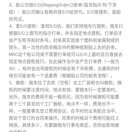
3、船公司放S/O(ShippingOrder订舱单/装货指示书/下货
纸）：船公司确认有舱并放S/O给货代。S/O是提柜，装船
的凭证。
4、拿S/O提柜：拿到S/O后，我们安排拖车行提柜，拖车行
根据S/O上面写的指示打单，并去指定地点提柜。打单后才
会产生柜号和封条号。封条其实就是个塑料和金属制成的
锁头，是一次性的而非概念中的那种纸制贴上去的封条。
MSC这个船公司是不需要打单就可以S/O上面的显示直接去
指定地点提柜就行。在此操作当中会产生打单费（一般为
30），有时会出现提柜的时候会有个吊柜费，出重柜的时
候也可能会有一个选重费（根据船公司的船务流程）。
5、做柜：拖车拉了吉柜（空柜）去工厂装柜也叫做柜。做
柜的时候要注意时间、地点安排，要拖车行一定要准时。
另外，拖车的费用不能一概而论，因为有时候做柜可能要
两个三个甚至四个工厂做柜，地点不一样，费用也不一
样，一般要事先签订费用协议，在平时的业务配合当中，
按这个签订的合同来操作。旺季的时候这个费用可能往上
稍涨，具体多少，也要跟拖车行事先商定，否则会影响彼