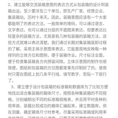
2、建立能够交流装箱意图的表达方式从包装箱的设计到装
箱出运，至少要涉及三个单位，即生产厂家、经营企业、
集装箱站，历时十来天。因此，装箱意图应该有一个大家
都能明了的表达方法。一般简单的堆码，可以通过语言、
文字表达，也可以通过分层的平面图来表达，但要表达比
较复杂的装箱方法，尤其是有几种包装箱的装箱方法，这
些方式就难以表达清楚。我们通过长期对集装箱装卸过程
的了解，采用主体示意图来表达，它能直观地反映每一种
排列的立体方位和图例，便于装箱作业。尺寸标注全面，
便于检查集装箱各方向预留间隙。立体示意图的制作也很
简便，图纸和包装箱的方位图都是事先印制好了的，使用
时只需在图纸上划几条平行线、填写数字、剪贴一下就行
了。
3、建立便于设计包装箱的标准箱和数据库为了比较方便
地找出适合集装箱的箱体尺寸，按照各种集装箱的不同规
格，分别编制出不同的标准箱规格来，并且将平时各种利
用率高、装载比较成功的箱体汇编起来，建立数据库，供
在测量、确定箱体尺寸时参考。尽量采用标准箱或利用率