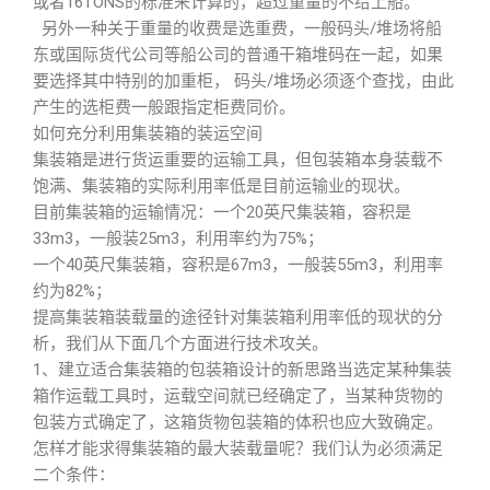
或者16TONS的标准来计算的，超过重量的不给上船。
另外一种关于重量的收费是选重费，一般码头/堆场将船
东或国际货代公司等船公司的普通干箱堆码在一起，如果
要选择其中特别的加重柜， 码头/堆场必须逐个查找，由此
产生的选柜费一般跟指定柜费同价。
如何充分利用集装箱的装运空间
集装箱是进行货运重要的运输工具，但包装箱本身装载不
饱满、集装箱的实际利用率低是目前运输业的现状。
目前集装箱的运输情况：一个20英尺集装箱，容积是
33m3，一般装25m3，利用率约为75%；
一个40英尺集装箱，容积是67m3，一般装55m3，利用率
约为82%；
提高集装箱装载量的途径针对集装箱利用率低的现状的分
析，我们从下面几个方面进行技术攻关。
1、建立适合集装箱的包装箱设计的新思路当选定某种集装
箱作运载工具时，运载空间就已经确定了，当某种货物的
包装方式确定了，这箱货物包装箱的体积也应大致确定。
怎样才能求得集装箱的最大装载量呢？我们认为必须满足
二个条件：