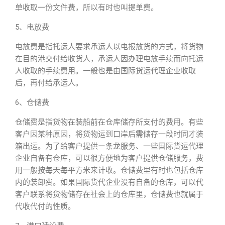
单收取一份文件费，所以有时也叫提单费。
5、电放费
电放费是指托运人要求承运人以电报放货的方式，将货物
在目的港交付给收货人，承运人因办理电放手续而向托运
人收取的手续费用。一般也是由国际货运代理企业收取
后，再付给承运人。
6、仓储费
仓储费是指货物在装船前在仓库储存所支付的费用。有些
客户因某种原因，将货物运到口岸后需储存一段时同才装
箱出运。为了给客户提供ー条龙服务、一些国际货运代理
企业自备有仓库，可以很方便地为客户提供仓储服务，费
用一般按每天每平方米来计收。仓储费里有时也包括仓库
内的装卸费。如果国际货代企业没有自备的仓库，可以代
客户联系将货物储存在社会上的仓库里，仓储费也就属于
代收代付的性质。