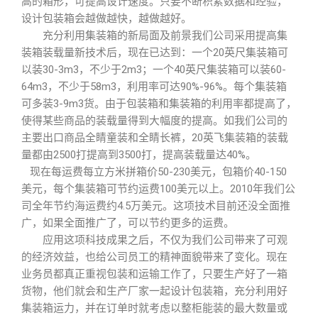
高的箱形，可提高设计速度。只要不断积累数据和经验，
设计包装箱会越做越快，越做越好。
充分利用集装箱的新局面及前景我们公司采用提高集
装箱装载量新技术后，现在已达到：一个20英尺集装箱可
以装30-3m3，不少于2m3；一个40英尺集装箱可以装60-
64m3，不少于58m3，利用率可达90%-96%。每个集装箱
可多装3-9m3货。由于包装箱和集装箱的利用率都提高了，
使得某些商品的装载量得到大幅度的提高。如我们公司的
主要出口商品全睛童装和全睛长裤，20英飞集装箱的装载
量都由2500打提高到3500打，提高装载量达40%。
现在每运费每立方米拼箱价50-230美元，包箱价40-150
美元，每个集装箱可节约运费100美元以上。2010年我们公
司全年节约海运费约4.5万美元。这项技术目前还没全面推
广，如果全面推广了，可以节约更多的运费。
应用这项科技成果之后，不仅为我们公司带来了可观
的经济效益，也给公司员工的精神面貌带来了变化。现在
业务员都真正重视包装和运输工作了，只要生产好了一箱
货物，他们就会和生产厂家一起设计包装箱，充分利用好
集装箱运力，并在订单时就考虑以整柜能装的最大数量或