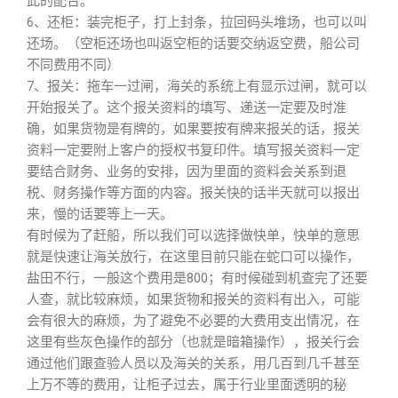
此的配合。
6、还柜：装完柜子，打上封条，拉回码头堆场，也可以叫
还场。（空柜还场也叫返空柜的话要交纳返空费，船公司
不同费用不同）
7、报关：拖车一过闸，海关的系统上有显示过闸，就可以
开始报关了。这个报关资料的填写、递送一定要及时准
确，如果货物是有牌的，如果要按有牌来报关的话，报关
资料一定要附上客户的授权书复印件。填写报关资料一定
要结合财务、业务的安排，因为里面的资料会关系到退
税、财务操作等方面的内容。报关快的话半天就可以报出
来，慢的话要等上一天。
有时候为了赶船，所以我们可以选择做快单，快单的意思
就是快速让海关放行，在这里目前只能在蛇口可以操作，
盐田不行，一般这个费用是800；有时候碰到机查完了还要
人查，就比较麻烦，如果货物和报关的资料有出入，可能
会有很大的麻烦，为了避免不必要的大费用支出情况，在
这里有些灰色操作的部分（也就是暗箱操作），报关行会
通过他们跟查验人员以及海关的关系，用几百到几千甚至
上万不等的费用，让柜子过去，属于行业里面透明的秘