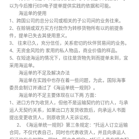
以为今后推行EDI电子提单提供实践的依据和可能。
海运单的使用
1、跨国公司的总分公司或相关的子公司间的业务往来。
2、在赊销或双方买方付款作为转移货物所有以的前提条
件，提单已失去其使用意义。
3、 往来已久，充分信任，关系密切的伙伴贸易间的业务。
4、无资金风险的 家用的私人物品，商业价值的样品。
5、在短途海运的情况下，往往是货物先到而提单未到，宜
采用海运单。
海运单的不足及解决办法
海运单在实践中也存在着一些问题，为此，国际海事
委员会制订并通过了《海运单统一规则》。
海运单的不足主要体现在以下两 方面：
1、进口方作为收货人，但他不是运输契约的订约人，与承
运人无契约关系，如果出口方发货收款后，向承运人书面
提出变更收货人，则原收货人无诉讼权。
2、《海运单统一规则》第三条规定：”托运人订立运输
合同，不仅代表自己，同时也代表收货人，并且向承运人