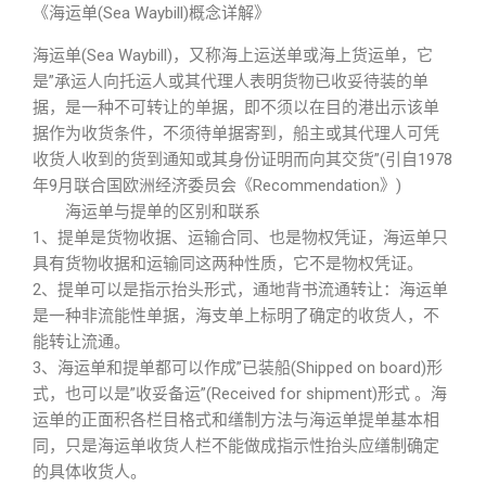
《海运单(Sea Waybill)概念详解》
海运单(Sea Waybill)，又称海上运送单或海上货运单，它
是”承运人向托运人或其代理人表明货物已收妥待装的单
据，是一种不可转让的单据，即不须以在目的港出示该单
据作为收货条件，不须待单据寄到，船主或其代理人可凭
收货人收到的货到通知或其身份证明而向其交货”(引自1978
年9月联合国欧洲经济委员会《Recommendation》)
海运单与提单的区别和联系
1、提单是货物收据、运输合同、也是物权凭证，海运单只
具有货物收据和运输同这两种性质，它不是物权凭证。
2、提单可以是指示抬头形式，通地背书流通转让：海运单
是一种非流能性单据，海支单上标明了确定的收货人，不
能转让流通。
3、海运单和提单都可以作成”已装船(Shipped on board)形
式，也可以是”收妥备运”(Received for shipment)形式 。海
运单的正面积各栏目格式和缮制方法与海运单提单基本相
同，只是海运单收货人栏不能做成指示性抬头应缮制确定
的具体收货人。