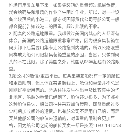
堆场再用叉车吊下来。如果集装箱的重量超过机械负荷，
就会给码头和堆场的作业产生困难作业，所以，对一些设
备比较落后的小港口，船东或国际货代公司等船公司一般
都会提前告知该港口的限重，超过此限的不收。
2. 配套的公路运输限重。我想做过美国内陆点的人都深有
体会，美国的公路运输限重非常严格，因为很多集装箱在
码头卸下后需要用集卡走公路拖到内陆的，所以公路限重
同样成为船公司限制集装箱重量的原因，当然，只做到码
头的不在此限。除了美国之外，韩国从08年起也有公路限
重。
3.船公司的舱位/重量平衡。每条集装箱船都有一定的舱位
和重量限制，但具体在某条航线上，舱位和重量并不总是
刚刚好平衡用完的。矛盾往往发生在出重货比较集中的华
北地区，船舶的重量已经到了，舱位还少很多，为了弥补
这种舱位损失，船公司往往采取加价策略，即货重超过多
少吨后加收额外的运费。也有船公司不是用自己船，而是
买其他船公司的舱位来运输的，对重量的限制会更加严
格，因为船公司之间的舱位买卖一都是按照1TEU=14TONS