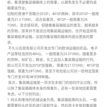
前，看清楚集装箱箱体上的限重，以避免发生不必要的返
箱重装作业。
旧制的普通干货箱分20’GP；40’GP两种，其中20‘GP一般限
重为21.5 TONS， 适合装重货，40’GP一般限重为26
TONS，适合装轻货。但随着集装箱船运的普及，越来越多
的货物，原来并不是适合用集装箱运输的，也开始选择用
集装箱船来运输，这就向集装箱的箱体的提出更高的要
求。
不久以后就有船公司开发出专门向欧洲运输纺织品、电子
产品等轻泡货的40HQ， 一般限重为25.5TONS；随着更多
的货种，如矿石，粮食，化工品加入集装箱运输的行列，
船公司又开发出20’GP加强箱， 限重为27.5TONS；40’GP加
强箱，限重为28TONS，甚至于有些船公司对一些特定国家
专门开发45’和48’的特种箱。
其次，集装箱运输是一项涉及多部门的协同作业过程，所
以除了集装箱箱体本身的限重外，还有一些其他因素需要
考虑，以下分别列出：
1. 码头和堆场的机械设备负荷。集装箱船靠码头后，一般
都需要码头的吊机进行装卸作业，然后用卡车拖到集装箱