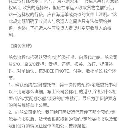
保证他有此权限”，同时，第六条规定：”托运人具有将支配
权转让 收货的选择权，但应在承运人收取货物之前行使，
这一选择权的行使，应在海运单或类似的文件上注明。”这
此规定既明确了收货人与承运人之间也具有法律契约关
系，也终止了托运人在原收货人提货前变更收货人的权
利。
《船务流程》
船务流程包括确认预约/定舱委托书、向货代定舱、船公司
放S/O、拿S/O提柜、做柜、还柜、报关、放行、提供补
料、对单确认、核对DEBITNOTE、付款、收提单这12个环
节。
1、确认预约/定舱委托书：第一次传的预约/定舱委托书可
以不用写那么详细，写上公司名称/目的港/几个柜/什么柜
型/品名/要配哪水船/谈好的价格就行，最后为了保护双方
的利益最好盖上公章。
2、向船公司定舱：我们给国际货运代理传了那个预约/定
舱委托书以后，货代会根据接到的预约/定舱委托书以及和
我们谈好的情况让操作向船公司安排舱位。