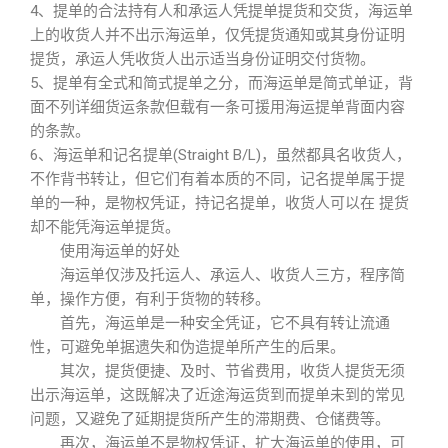
4、提单的合法持有人和承运人凭提单提货和交货，海运单
上的收货人并不出示海运单，仅凭提货通知或其身份证明
提货，承运人凭收货人出示适当身份证明交付货物。
5、提单有全式和简式提单之分，而海运单是简式单证，背
面不列详细货运条款但载有一条可援用海运提单背面内容
的条款。
6、海运单和记名提单(Straight B/L)，虽然都具名收货人，
不作背书转让，但它们有着本质的不同，记名提单属于提
单的一种，是物权凭证，持记名提单，收货人可以在 提货
却不能凭海运单提货。
使用海运单的好处
海运单仅涉及托运人、承运人、收货人三方，程序简
单，操作方便，有利于货物的转移。
首先，海运单是一种安全凭证，它不具有转让流通
性，可避免单据遗失和伪造提单所产生的后果。
其次，提货便捷、及时、节省费用，收货人提货无须
出示海运单，这既解决了近途海运货到而提单未到的常见
问题，又避免了延期提货所产生的滞期费、仓储费等。
再次，海运单不是物权凭证，扩大海运单的使用，可