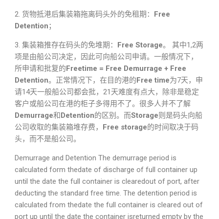
2. 货物抵港后集装箱拖离码头外的免租期：
Free
Detention
；
3. 集装箱推存在码头的免堆期：
Free Storage
。 其中1,2两
项是由船公司决定，因此可向船公司申请。一般情况下，
所申请和批复的
Freetime = Free Demurrage + Free
Detention
。正常情况下，在目的港的
Free time
为7天，申
请14天一般船公司都会批，21天难度有点大，除非是稳定
客户或船公司在港的柜子多得用不了。很多人并不了解
Demurrage
和
Detention
的区别。而
Storage
则是码头向船
公司收取的集装箱堆存费，
Free storage
的时间取决于码
头，而不是船公司。
Demurrage and Detention The demurrage period is
calculated form thedate of discharge of full container up
until the date the full container is clearedout of port, after
deducting the standard free time. The detention period is
calculated from thedate the full container is cleared out of
port up until the date the container isreturned empty by the