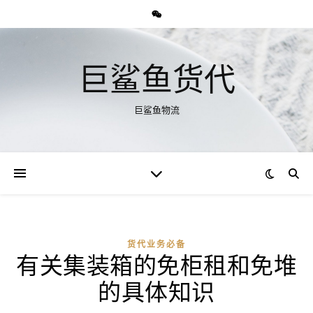
巨鲨鱼货代
巨鲨鱼物流
货代业务必备
有关集装箱的免柜租和免堆
的具体知识