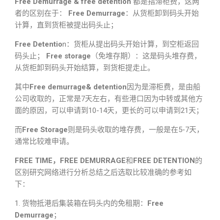
Free Demurrage & free detention
都是指滞柜费，这两
者的区别在于：
Free Demurrage
：从货柜卸到码头开始
计算，直到货柜被提出码头止；
Free Detentio
n：货柜从提出码头开始计算，到空柜返回
码头止；
Free storage
（免堆存期）：这是码头堆存费，
从货柜卸到码头开始结算，到货柜提走止。
其中
Free demurrage& detention
因为是滞柜费，是由船
公司收取的，正常是7天左右，有些港口因为中转或其他方
面的原因，可以申请到10-14天，更长的可以申请到21天；
而
Free Storage
则是码头收取的堆存费，一般是在5-7天，
通常比较难申请。
FREE TIME，FREE DEMURRAGE
和
FREE DETENTION
的
区别研究网络进行分析总结之后选取比较准确的参考如
下：
1. 货物抵港后集装箱在码头内的免租期：
Free
Demurrage
；