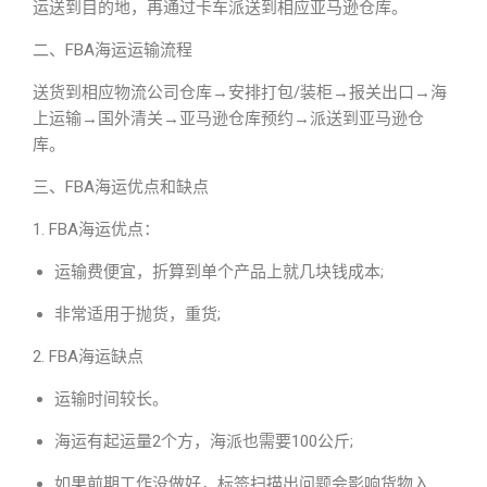
运送到目的地，再通过卡车派送到相应亚马逊仓库。
二、FBA海运运输流程
送货到相应物流公司仓库→安排打包/装柜→报关出口→海
上运输→国外清关→亚马逊仓库预约→派送到亚马逊仓
库。
三、FBA海运优点和缺点
1. FBA海运优点：
运输费便宜，折算到单个产品上就几块钱成本;
非常适用于抛货，重货;
2. FBA海运缺点
运输时间较长。
海运有起运量2个方，海派也需要100公斤;
如果前期工作没做好，标签扫描出问题会影响货物入