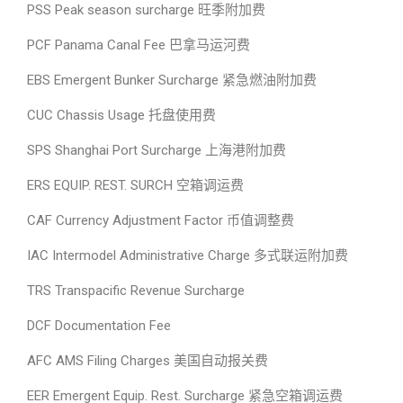
PSS Peak season surcharge 旺季附加费
PCF Panama Canal Fee 巴拿马运河费
EBS Emergent Bunker Surcharge 紧急燃油附加费
CUC Chassis Usage 托盘使用费
SPS Shanghai Port Surcharge 上海港附加费
ERS EQUIP. REST. SURCH 空箱调运费
CAF Currency Adjustment Factor 币值调整费
IAC Intermodel Administrative Charge 多式联运附加费
TRS Transpacific Revenue Surcharge
DCF Documentation Fee
AFC AMS Filing Charges 美国自动报关费
EER Emergent Equip. Rest. Surcharge 紧急空箱调运费