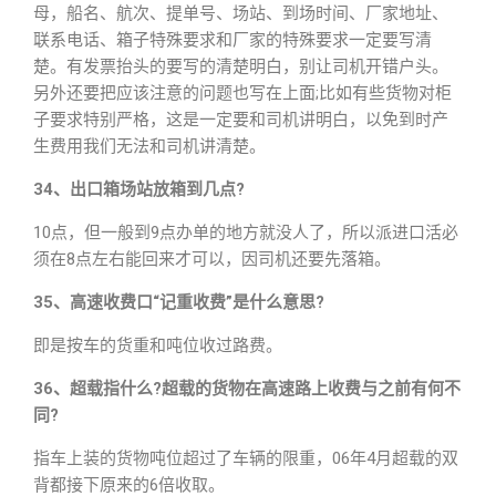
母，船名、航次、提单号、场站、到场时间、厂家地址、
联系电话、箱子特殊要求和厂家的特殊要求一定要写清
楚。有发票抬头的要写的清楚明白，别让司机开错户头。
另外还要把应该注意的问题也写在上面;比如有些货物对柜
子要求特别严格，这是一定要和司机讲明白，以免到时产
生费用我们无法和司机讲清楚。
34、出口箱场站放箱到几点?
10点，但一般到9点办单的地方就没人了，所以派进口活必
须在8点左右能回来才可以，因司机还要先落箱。
35、高速收费口“记重收费”是什么意思?
即是按车的货重和吨位收过路费。
36、超载指什么?超载的货物在高速路上收费与之前有何不
同?
指车上装的货物吨位超过了车辆的限重，06年4月超载的双
背都接下原来的6倍收取。