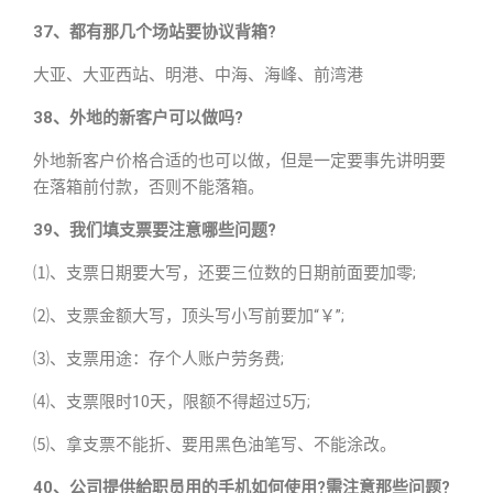
37、都有那几个场站要协议背箱?
大亚、大亚西站、明港、中海、海峰、前湾港
38、外地的新客户可以做吗?
外地新客户价格合适的也可以做，但是一定要事先讲明要
在落箱前付款，否则不能落箱。
39、我们填支票要注意哪些问题?
⑴、支票日期要大写，还要三位数的日期前面要加零;
⑵、支票金额大写，顶头写小写前要加“￥”;
⑶、支票用途：存个人账户劳务费;
⑷、支票限时10天，限额不得超过5万;
⑸、拿支票不能折、要用黑色油笔写、不能涂改。
40、公司提供給职员用的手机如何使用?需注意那些问题?