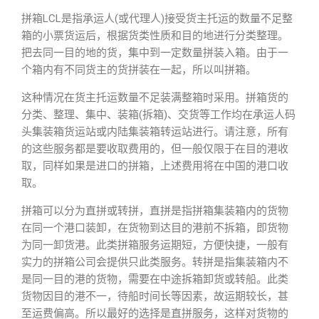
拼箱LCL是指承运人(或代理人)接受货主托运的数量不足整
箱的小票货运后，根据货类性质和目的地进行分类整理。
把去同一目的地的货，集中到一定数量拼装入箱。由于一
个箱内有不同货主的货拼装在一起，所以叫拼箱。
这种情况在货主托运数量不足装满整箱时采用。拼箱货的
分类、整理、集中、装箱(拆箱)、交货等工作均在承运人码
头集装箱货运站或内陆集装箱转运站进行。请注意，所有
的这些服务都是要收取费用的，但一般仅限于在目的港收
取，同样如果是进口的拼箱，上述费用将在中国的港口收
取。
拼箱可以分为直拼或转拼，直拼是指拼箱集装箱内的货物
在同一个港口装卸，在货物到达目的港前不拆箱，即货物
为同一卸货港。此类拼箱服务运期短，方便快捷，一般有
实力的拼箱公司会提供只此类服务。转拼是指集装箱内不
是同一目的港的货物，需要在中途拆箱卸货或转船。此类
货物因目的港不一，待船时间长等因素，故运期较长，甚
至运费偏高。所以最好的选择是直拼服务，这样对货物的