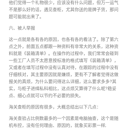
他们觉得一个礼物很少，应该没有什么问题，但万一运气
不是那么好的话，遇见查柜，尤其你送的是牌子货，那问
题可能就出来了。
六、被人举报
这一点就是各有各的原因，也各有各的看法了。除了第六
点之外，前面五点都跟一种资料有非常大的关系，这种资
料就是《装箱清单》。在操作的过程中，我们常常会碰到
一些工厂人员不太愿意按标准的格式填写《装箱清单》，
又或者在填写过程中没有认真对待，在跟踪的过程中没有
仔细核对，其主要原因就是嫌烦，更有不了解者觉得这做
报关的真烦，为什么要问得这么详细，这么要求多多?其
实，与柜子进缉私科相比，这点烦又算得了什么呢?稳妥
点、细心点就可以节约不必要的损失。
海关查柜的原因有很多，大概总结出以下几点：
海关查验占比例数最多的一个因素是电脑抽查，这个是随
机布控，没有任何理由、原因的，就象买彩票一样;