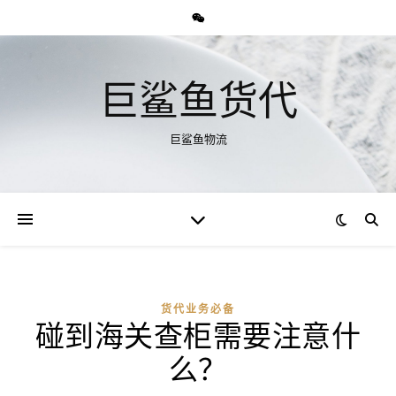
巨鲨鱼货代
巨鲨鱼物流
货代业务必备
碰到海关查柜需要注意什
么？