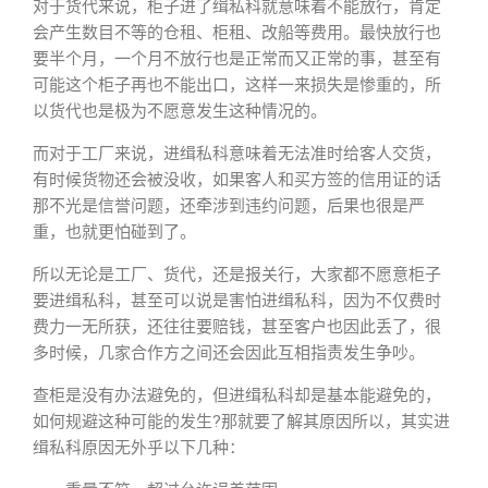
对于货代来说，柜子进了缉私科就意味着不能放行，肯定
会产生数目不等的仓租、柜租、改船等费用。最快放行也
要半个月，一个月不放行也是正常而又正常的事，甚至有
可能这个柜子再也不能出口，这样一来损失是惨重的，所
以货代也是极为不愿意发生这种情况的。
而对于工厂来说，进缉私科意味着无法准时给客人交货，
有时候货物还会被没收，如果客人和买方签的信用证的话
那不光是信誉问题，还牵涉到违约问题，后果也很是严
重，也就更怕碰到了。
所以无论是工厂、货代，还是报关行，大家都不愿意柜子
要进缉私科，甚至可以说是害怕进缉私科，因为不仅费时
费力一无所获，还往往要赔钱，甚至客户也因此丢了，很
多时候，几家合作方之间还会因此互相指责发生争吵。
查柜是没有办法避免的，但进缉私科却是基本能避免的，
如何规避这种可能的发生?那就要了解其原因所以，其实进
缉私科原因无外乎以下几种：