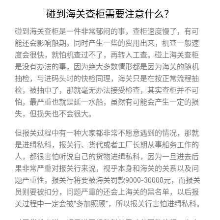
碰到海关查柜需要注意什么？
碰到海关查柜是一件非常郁闷的事，查柜速度慢了，有可
能还会影响船期，同时产生一些的费用出来，机查一般速
度会很快，就怕机查过不了，再转人工查。碰上海关查柜
是没有办法的事，因为绝大多数情形都是因为海关的随机
抽检，与进码头时的快检同理，海关只是在按正常流程抽
检，被抽中了，那就毫无办法接受检查，其实查柜并不可
怕，最严重也就是延一水船，虽然有可能会产生一定的损
失，但损失也不会很大。
但报关过程中有一种大家都非常不愿意遇到的情况，那就
是进缉私科，报关行、货代或者工厂长期从事船务工作的
人，都很害怕听说自己的货物进缉私科，因为一旦进去后
果非常严重对报关行来说，视乎本身和海关的关系以及问
题严重性，报关行将要被海关罚款9000-30000元，而报关
员则要被扣分，问题严重的还会上海关的黑名单，以后报
关过程中一定会被“多加照顾”，所以报关行害怕进缉私科。