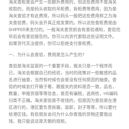
海关查柜是会产生一些额外费用的，但这些费用不是海关
收取的，而是码头收取的吊柜费，拆柜费等费用，因为是
海关查验才有此费用，所以码头一般把这些费用称之为海
关查验费，码头会开具正规发票的。所以这些查柜费是由
SHIPPER来支付的。一般海关查货前会有查验通知，查验完
毕后会有查验报告的。你可以向货代索取这些证明文件。
如果货代无法提供，你可以拒绝支付查柜费。
一、为什么会查验，费用是怎么产生的?
查验是海关监管的一个重要手段，报关只是一个程序而
已，海关会根据自己的经验，当时的政策对一些敏感的品
名进行抽查，当然有时候也会是没有任何原因的抽查。查
验的时候会打开箱子看，跟报关的资料是否一致，品名，
数量，申报货值等等信息，是否有骗税，逃商检，HS编码
归类不正确。海关查验是不收钱的，但是因为查验是在港
区进行的，港区要负责拆箱，装卸，封子等等，所以要付
给港区钱。有些朋友会问为什么你查我的货物还要我出
钱，我只能说这是天朝的规矩。