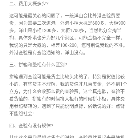
二、费用大概多少?
这可能是最关心的问题了，一般洋山会比外港查验费要
贵，因为需要二次进港。外港小柜大概是600多，大柜900
多，洋山是小柜1200多，大柜1700多，当然也分全掏半
掏，具体外港也分为好几个港区，可能金额不完全一样，
我说的只是大概的，相差100-200，您可别说我说的不准。
外港查验是有查验通知的，洋山没有。
三、拼箱和整柜有什么区别?
拼箱遇到查验可能是货主比较头疼的了，特别是货值比较
小的，有些货主不理解，我的货值才几百美金，还不到1个
立方，为什么会收那么贵的查验费。这个真抱歉，查验不
看货值的，拼箱有的时候拼大柜有的时候拼小柜，具体费
用参照整箱的，遇到了只能说明点背，俗话说的好：点背
不能怨社会!
四、查验有没有规律?
其实这个是我最想对货主们说的，查验虽然看起来是随机