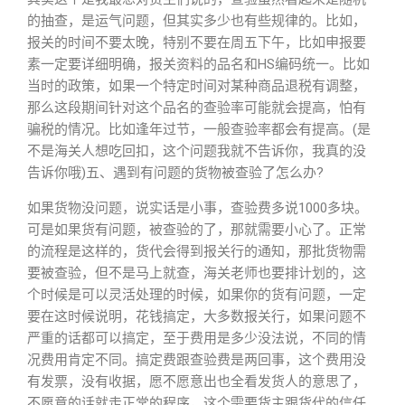
的抽查，是运气问题，但其实多少也有些规律的。比如，
报关的时间不要太晚，特别不要在周五下午，比如申报要
素一定要详细明确，报关资料的品名和HS编码统一。比如
当时的政策，如果一个特定时间对某种商品退税有调整，
那么这段期间针对这个品名的查验率可能就会提高，怕有
骗税的情况。比如逢年过节，一般查验率都会有提高。(是
不是海关人想吃回扣，这个问题我就不告诉你，我真的没
告诉你哦)五、遇到有问题的货物被查验了怎么办?
如果货物没问题，说实话是小事，查验费多说1000多块。
可是如果货有问题，被查验的了，那就需要小心了。正常
的流程是这样的，货代会得到报关行的通知，那批货物需
要被查验，但不是马上就查，海关老师也要排计划的，这
个时候是可以灵活处理的时候，如果你的货有问题，一定
要在这时候说明，花钱搞定，大多数报关行，如果问题不
严重的话都可以搞定，至于费用是多少没法说，不同的情
况费用肯定不同。搞定费跟查验费是两回事，这个费用没
有发票，没有收据，愿不愿意出也全看发货人的意思了，
不愿意的话就走正常的程序，这个需要货主跟货代的信任