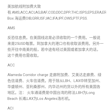
美加航线附加费大致
有:AMS;ACC;ACI;AG;BAF;COD;DDC;DPP;THC;ISPS;EPS;ERA;ERS/
Box 海运费OIB;GRR;ISF;IAC;IFA;IPF;OWS;PTF;PSS.
AMS
反恐信息费。在美国线这是必须收取的一个费用。一般说
来是25USD每票。到加拿大的港口也有收取该费用。另外一
些开往中南美的船，若中途有经过美国或者加拿大的话，
这个费用也需收取。
ACC
Alameda Corridor charge 走廊附加费、艾美达走廊费、绿
色信道费、火车信道费。用于除从LBH、LAX中转至加州、
华盛顿州、亚利桑那州、内华达州的货以外的所有美国各
地区。注： 火车通道费是中国台湾的称法;LBH为Long
Beach 长滩;LAX为Los Angeles洛杉机。
ACI