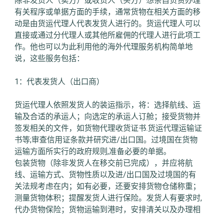
除非发货人（卖方）或收货人（买方）想亲自负责办理
有关程序或单据方面的手续，通常货物在相关方面的移
动是由货运代理人代表发货人进行的。货运代理人可以
直接或通过分代理人或其他所雇佣的代理人进行此项工
作。他也可以为此利用他的海外代理服务机构简单地
说，这些服务包括：
1：代表发货人（出口商）
货运代理人依照发货人的装运指示，将：选择航线、运
输及合适的承运人；向选定的承运人订舱；接受货物并
签发相关的文件，如货物代理收货证书.货运代理运输证
书等;审查信用证条款并研究进/出口国。过境国在货物
运输方面所实行的政府规则,准备必要的单据。
包装货物（除非发货人在移交前已完成），并应将航
线、运输方式、货物性质以及进/出口国及过境国的有
关法规考虑在内；如有必要，还要安排货物仓储称重；
测量货物体积；提醒发货人进行保险。发货人有要求时,
代办货物保险；货物运输到港时，安排清关以及办理相