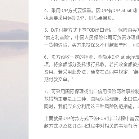
4、采用D/P方式要慎重。因D/P有D/P at sih
执意要采用远期D/P，则后果自负。
5、D/P付款方式下签FOB出口合同，保险由
“卖方利益险”，中国人民保险公司可负责办理
一货物遇险，买方未投保又不付款赎单时，可
6、卖方预收一定的押金，金额用D/P at s
项，将余额部分委托银行托收。若托收金额被
费用。若采用此办法，通常在合同中规定：“装
期付款交单。”
7、可采用国际保理或出口信用保险两种事控
范措施主要是上三种：国际保险理赔、出口信用
同时，我们应充分利用这三种风险防范措施，
上面就是D/P付款方式下签FOB出口过程中
款方式以及签订合同过程中对相关的事项有所