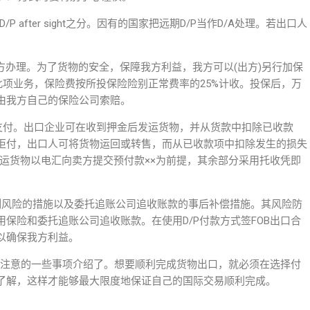
t和D/P after sight之分。因有的国家把远期D/P当作D/A处理。若出口人
买方办理。为了货物的安全，保障我方利益，我方可以(出方)另行加保
此项业务，保险费按所投保险险别正常费率的25%计收。投保后，万
由我方自己的保险公司索赔。
ight支付。出口企业可在收到押金后发运货物，并从货款中扣除已收款
拒付，出口人可将货物运回或转售，而从已收款项中扣除发生的损失
运货物以电汇向卖方提交预付款××为前提，其余部分采用托收凭即
制风险的措施以及委托追账公司追收账款的事后补偿措施。其风险防
保险和委托追账公司追收账款。在使用D/P付款方式签FOB出口合
以确保我方利益。
需要注意的一些事项介绍了。想要顺利完成货物出口，就必须在选择付
了解，这样才能够最大限度地保证自己的国际交易顺利完成。