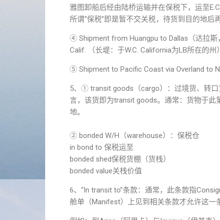
雅图卸船后经由陆桥运输并在保税下，运至E.C.
所谓“保税”即是暂不交关税，待货到目的地后
④ Shipment from Huangpu to Dallas（达
Calif. （长堤：于W.C. California为
⑤ Shipment to Pacific Coast via Ove
5、① transit goods（cargo）
言，该货即为transit goods。通常：
地。
② bonded W/H（warehouse）：保税仓
in bond to 保税运至
bonded shed保税货棚（货栈）
bonded value关栈价值
6、“In transit to”条款：通常，此条款
舱单（Manifest）上见到相关条款才允许这