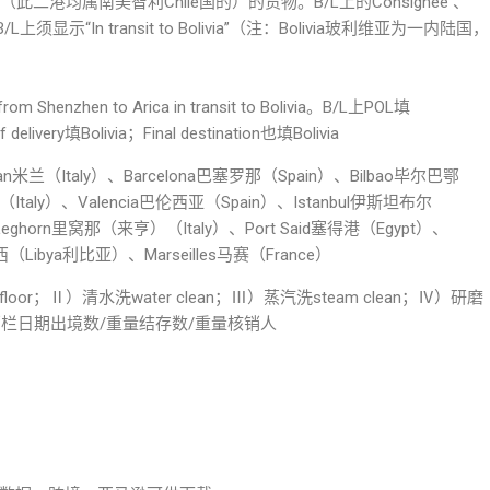
（此二港均属南美智利Chile国的）的货物。B/L上的Consignee 、
者，B/L上须显示“In transit to Bolivia”（注：Bolivia玻利维亚为一内陆国，
om Shenzhen to Arica in transit to Bolivia。B/L上POL填
delivery填Bolivia；Final destination也填Bolivia
Milan米兰（Italy）、Barcelona巴塞罗那（Spain）、Bilbao毕尔巴鄂
ly）、Valencia巴伦西亚（Spain）、Istanbul伊斯坦布尔
Leghorn里窝那（来亨）（Italy）、Port Said塞得港（Egypt）、
西（Libya利比亚）、Marseilles马赛（France）
 floor；Ⅱ）清水洗water clean；Ⅲ）蒸汽洗steam clean；Ⅳ）研磨
批出境核销栏日期出境数/重量结存数/重量核销人