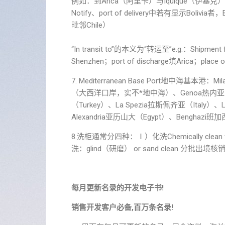
例如：到Arica（阿里卡）与Iquique（伊基克）
Notify、port of delivery中若有显示Bolivia
毗邻Chile）
“In transit to”的本义为“转运至”e.g.：Shipment fr
Shenzhen；port of discharge填Arica；place of 
7. Mediterranean Base Port地中海基本港：
（大西洋口岸，实不*地中海）、Genoa热内亚（Ita
（Turkey）、La Spezia拉斯佩齐亚（Italy）、
Alexandria亚历山大（Egypt）、Benghazi班加
8.洗柜通常分四种：Ⅰ）化洗Chemically clean
洗：glind（研磨） or sand clean 分
每月更新名录的开发电子书!
销售开发客户必备,百万条名录!