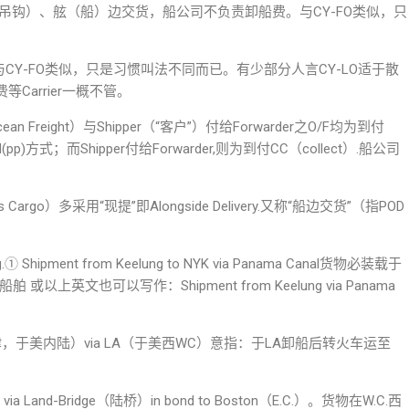
ok货钩、吊钩）、舷（船）边交货，船公司不负责卸船费。与CY-FO类似，只
与CY-FO类似，只是习惯叫法不同而已。有少部分人言CY-LO适于散
arrier一概不管。
cean Freight）与Shipper（“客户”）付给Forwarder之O/F均为到付
id(pp)方式；而Shipper付给Forwarder,则为到付CC（collect）.船公司
s Cargo）多采用“现提”即Alongside Delivery.又称“船边交货”（指POD
.① Shipment from Keelung to NYK via Panama Canal货物必装载于
 或以上英文也可以写作：Shipment from Keelung via Panama
troit（底特律，于美内陆）via LA（于美西WC）意指：于LA卸船后转火车运至
.C）via Land-Bridge（陆桥）in bond to Boston（E.C.）。货物在W.C.西