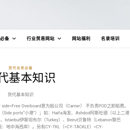
必备
行业贸易网站
网站福利
名录培训
货代业务必备
代基本知识
货代基本知识
r side=Free Overboard意为船公司（Carrier） 不负责POD之卸船费。
e ports“小港”）；如：Haifa海发、Ashdod阿斯杜德（以上二港
、Istanbul伊斯坦布尔（Turkey）、Beirut贝鲁特（Lebanon黎巴
西：地中海西岸）。另有CY-TKL（=CY-TACKLE）=CY-