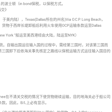
的波士顿（in bond保税，以保税方式。
再交》
拉斯，于美内陆），Texas(Dallas所在的州名)Via O.C.P. Long Beach，
LB所在的州）货物于西岸长堤卸船后利用火车使用OCP运输条款运至Dallas
rland to New York “船运至美西港经由大陆，陆运至NYK）
：过境货、转口货。自输出国运往输入国的过程中，需经第三国时，对该第三国而
货物于此第三国卸下后依海关事先核定之路线以保税运输方式运往输入国目的
指Consignee在不清关交税的情况下使货物继续运输，目的地海关必于船公司
一条款。因此，B/L上必有显示。