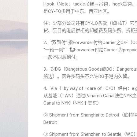
Hook（Note：tackle吊绳→吊钩；ho
是CY-FO多用于中东、西亚地区。
注：少部分公司还有CY-LO条款（如H&T）它
货、至目的港后拼柜的卸船费及码头费、拆柜费等C
2、“双到付”:指Forwarder付给Carrier之O/F（O
“一预一到”：指Forwarder付给Carrier 为prepa
一般不同意到付。
3、对DG（Dangerous Goods或DC：Dangerou
船边）。因许多码头不允许DG于港内久留。
4、Via（=by way of =care of =C/O）经由：e.g
从基隆（TWN）通过Panama Canal驶往NYK之船舶
Canal to NYK（NYK于美东）
② Shipment from Shanghai to De
Detroit
③ Shipment from Shenzhen to Seattle（W