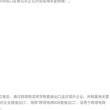
商B2B出口监管试点正式向全国海关复制推广。
交易后，通过跨境物流将货物直接出口送达境外企业，并根据海关要
企业直接出口”，简称“跨境电商B2B直接出口”，适用于跨境电商
”。