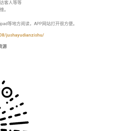
访客人等等
维。
pad等地方阅读，APP网站打开很方便。
08/jushayudianzishu/
资源