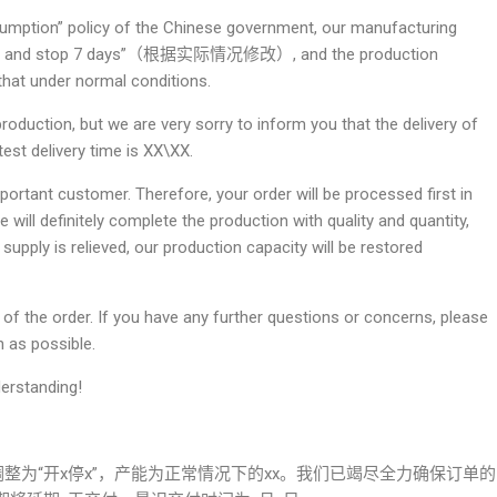
sumption” policy of the Chinese government, our manufacturing
7 days and stop 7 days”（根据实际情况修改）, and the production
 under normal conditions.
roduction, but we are very sorry to inform you that the delivery of
test delivery time is XX\XX.
tant customer. Therefore, your order will be processed first in
 will definitely complete the production with quality and quantity,
upply is relieved, our production capacity will be restored
 of the order. If you have any further questions or concerns, please
 as possible.
erstanding!
整为“开x停x”，产能为正常情况下的xx。我们已竭尽全力确保订单的