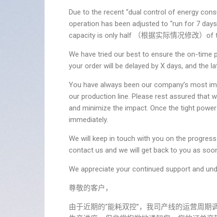
Due to the recent “dual control of energy con
operation has been adjusted to “run for 
capacity is only half （根据实际情况修改）of that
We have tried our best to ensure the on-time p
your order will be delayed by X days, and the la
You have always been our company’s most impor
our production line. Please rest assured that we
and minimize the impact. Once the tight power s
immediately.
We will keep in touch with you on the progress
contact us and we will get back to you as soon
We appreciate your continued support and und
尊敬的客户，
由于近期的“能耗双控”，我司产线的运营周期调