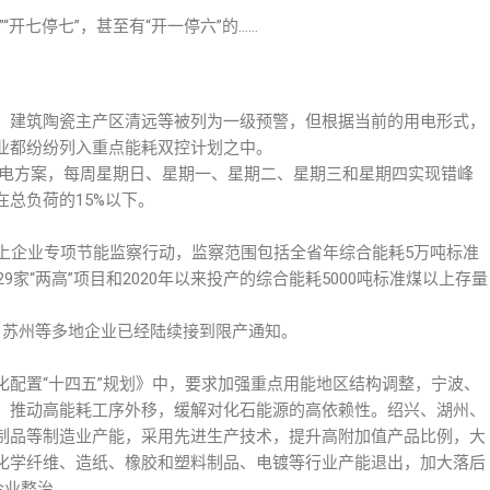
开七停七”，甚至有“开一停六”的……
，建筑陶瓷主产区清远等被列为一级预警，但根据当前的用电形式，
业都纷纷列入重点能耗双控计划之中。
”用电方案，每周星期日、星期一、星期二、星期三和星期四实现错峰
总负荷的15%以下。
吨以上企业专项节能监察行动，监察范围包括全省年综合能耗5万吨标准
9家“两高”项目和2020年以来投产的综合能耗5000吨标准煤以上存量
、苏州等多地企业已经陆续接到限产通知。
化配置“十四五”规划》中，要求加强重点用能地区结构调整，宁波、
，推动高能耗工序外移，缓解对化石能源的高依赖性。绍兴、湖州、
制品等制造业产能，采用先进生产技术，提升高附加值产品比例，大
化学纤维、造纸、橡胶和塑料制品、电镀等行业产能退出，加大落后
企业整治。