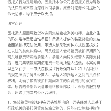
假报关行为是明知的，因此托木尔公司虚假报关行为导致
的法律后果不应由港源公司承担。原告对港源公司提出的
诉讼请求，均不应予以支持。
法官点评
因托运人原因导致货物连同集装箱被海关扣押，由此产生
的码头堆存费是由谁承担？承运人提供的装载货物的集装
箱因被扣押无法使用，承运人该采取何种方式挽回损失？
在以往的类似纠纷中，码头经营人会将箱货被扣押期间的
码头堆存费转嫁给承运人，承运人向码头经营人实际支付
后，连同集装箱超期使用费一起向托运人追偿。本案的典
型意义在于：一审法院根据《行政强制法》和《合同法》
的规定厘清了码头经营人、承运人和托运人之间的责任和
权利，明确了箱货被扣押期间发生的保管费用的承担主
体。原告的全部诉讼请求最终被全部驳回，但原告服判息
诉，反映了判决的公正合理性。
1、集装箱货物被扣押在码头堆场内的，码头经营人是基于
行政机关的委托保管集装箱货物的，只能向实施扣押措施