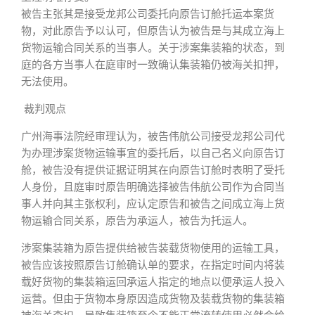
被告主张其是接受龙邦公司委托向原告订舱托运本案货
物，对此原告予以认可，但原告认为被告是与其成立海上
货物运输合同关系的当事人。关于涉案集装箱的状态，到
庭的各方当事人在庭审时一致确认集装箱仍被海关扣押，
无法使用。
裁判观点
广州海事法院经审理认为，被告伟航公司接受龙邦公司代
为办理涉案货物运输事宜的委托后，以自己名义向原告订
舱，被告没有提供证据证明其在向原告订舱时表明了受托
人身份，且庭审时原告明确选择被告伟航公司作为合同当
事人并向其主张权利，应认定原告和被告之间成立海上货
物运输合同关系，原告为承运人，被告为托运人。
涉案集装箱为原告提供给被告装载货物使用的运输工具，
被告应该按照原告订舱确认单的要求，在指定时间内将装
载好货物的集装箱运回承运人指定的地点以便承运人投入
运营。但由于货物本身原因造成货物及装载货物的集装箱