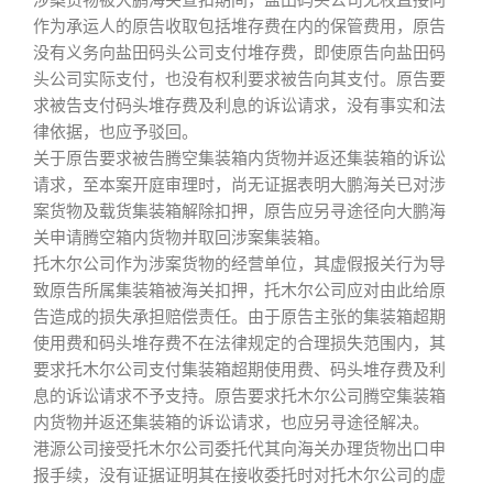
涉案货物被大鹏海关查扣期间，盐田码头公司无权直接向
作为承运人的原告收取包括堆存费在内的保管费用，原告
没有义务向盐田码头公司支付堆存费，即使原告向盐田码
头公司实际支付，也没有权利要求被告向其支付。原告要
求被告支付码头堆存费及利息的诉讼请求，没有事实和法
律依据，也应予驳回。
关于原告要求被告腾空集装箱内货物并返还集装箱的诉讼
请求，至本案开庭审理时，尚无证据表明大鹏海关已对涉
案货物及载货集装箱解除扣押，原告应另寻途径向大鹏海
关申请腾空箱内货物并取回涉案集装箱。
托木尔公司作为涉案货物的经营单位，其虚假报关行为导
致原告所属集装箱被海关扣押，托木尔公司应对由此给原
告造成的损失承担赔偿责任。由于原告主张的集装箱超期
使用费和码头堆存费不在法律规定的合理损失范围内，其
要求托木尔公司支付集装箱超期使用费、码头堆存费及利
息的诉讼请求不予支持。原告要求托木尔公司腾空集装箱
内货物并返还集装箱的诉讼请求，也应另寻途径解决。
港源公司接受托木尔公司委托代其向海关办理货物出口申
报手续，没有证据证明其在接收委托时对托木尔公司的虚