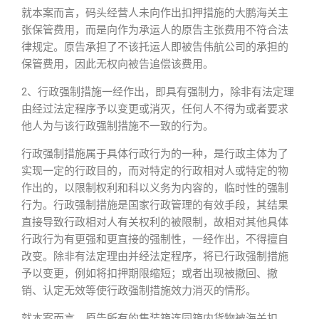
就本案而言，码头经营人未向作出扣押措施的大鹏海关主
张保管费用，而是向作为承运人的原告主张费用不符合法
律规定。原告承担了不该托运人即被告伟航公司的承担的
保管费用，因此无权向被告追偿该费用。
2、行政强制措施一经作出，即具有强制力，除非有法定理
由经过法定程序予以变更或消灭，任何人不得为或者要求
他人为与该行政强制措施不一致的行为。
行政强制措施属于具体行政行为的一种，是行政主体为了
实现一定的行政目的，而对特定的行政相对人或特定的物
作出的，以限制权利和科以义务为内容的，临时性的强制
行为。行政强制措施是国家行政管理的有效手段，其结果
直接导致行政相对人有关权利的被限制，故相对其他具体
行政行为有更强和更直接的强制性，一经作出，不得擅自
改变。除非有法定理由并经法定程序，将已行政强制措施
予以变更，例如将扣押期限缩短；或者出现被撤回、撤
销、认定无效等使行政强制措施效力消灭的情形。
就本案而言，原告所有的集装箱连同箱内货物被海关扣