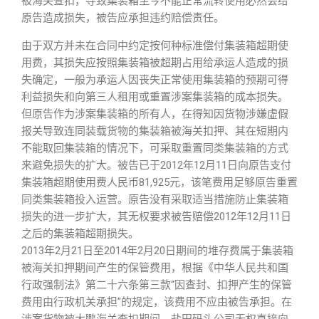
被海关查扣，导致集装箱至今不能正常流转使用必然会给
原告造成损失，被告应承担违约赔偿责任。
由于双方并未在合同中约定按何种标准偿付集装箱超期使
用费，其损失应按照集装箱被超期占用给承运人造成的损
失确定，一般为承运人因丧失正常使用集装箱的预期可得
利益损失和向第三人租用或重置涉案集装箱的成本损失。
但原告作为涉案集装箱的所有人，在得知因货物涉嫌虚假
报关导致连同装载货物的集装箱被海关扣押、其在短期内
不能取回集装箱的情况下，可采取重置同类集装箱的方式
来避免损失的扩大。被告已于2012年12月11日向原告支付
集装箱超期使用费人民币81,925元，该笔费用足够原告重置
同类集装箱投入运营。原告没有采取适当措施防止集装箱
损失的进一步扩大，其无权要求被告赔偿2012年12月11日
之后的集装箱超期损失。
2013年2月21日至2014年2月20日期间的堆存费属于集装箱
被海关扣押期间产生的保管费用，根据《中华人民共和国
行政强制法》第二十六条第三款“因查封、扣押产生的保管
费用由行政机关承担”的规定，该费用不应由被告承担。在