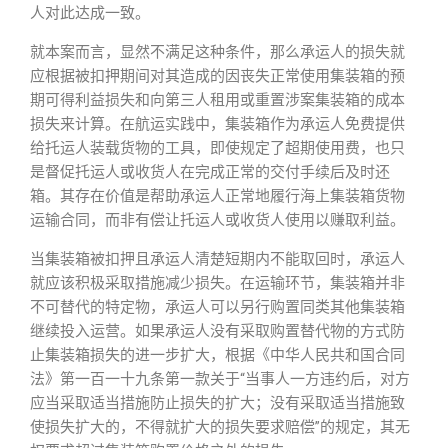
人对此达成一致。
就本案而言，显然不满足这种条件，那么承运人的损失就
应根据被扣押期间对其造成的因丧失正常使用集装箱的预
期可得利益损失和向第三人租用或重置涉案集装箱的成本
损失来计算。在航运实践中，集装箱作为承运人免费提供
给托运人装载货物的工具，即使规定了超期使用费，也只
是督促托运人或收货人在完成正常的交付手续后及时还
箱。其存在价值是帮助承运人正常地履行海上集装箱货物
运输合同，而非有偿让托运人或收货人使用以赚取利益。
当集装箱被扣押且承运人清楚短期内不能取回时，承运人
就应该积极采取措施减少损失。在运输环节，集装箱并非
不可替代的特定物，承运人可以另行购置同类其他集装箱
继续投入运营。如果承运人没有采取购置替代物的方式防
止集装箱损失的进一步扩大，根据《中华人民共和国合同
法》第一百一十九条第一款关于“当事人一方违约后，对方
应当采取适当措施防止损失的扩大；没有采取适当措施致
使损失扩大的，不得就扩大的损失要求赔偿”的规定，其无