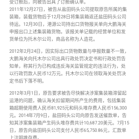
受订舱后，向被告出具了订舱确认单。
2011年12月27日，被告从盐田码头公司提取原告所属的集
装箱，装载货物后于12月28日将集装箱返还盐田码头公司
待运。12月30日，港源公司持出口货物报关单向大鹏海关
申报出口上述集装箱货物。该报关单记载的经营单位和发
货单位为托木尔公司，商品名称为人造花。
2012年2月24日，因实际出口货物数量与申报数量不一致，
大鹏海关向托木尔公司出具行政处罚决定书和行政处罚告
知单，称其行为已构成违反海关监管规定的违法行为，处
以行政罚款人民币12万元。托木尔公司在领取海关处罚决
定书后下落不明。
2012年3月1日，原告要求被告尽快解决涉案集装箱滞留起
运港的问题，确认海关扣留期间所产生的费用，包括集装
箱超期使用费人民币81,925元和码头堆存费人民币156,300
元。2014年7月9日，盐田码头公司向原告发送催款单，告
知其涉案集装箱产生码头堆存费共计10,687.20美元。7月15
日，原告向盐田码头公司支付人民币65,750.86元，汇款单
上注明堆存费。