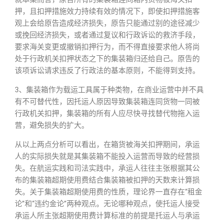
押，且扣押措施效力持续有效的情况下，即使扣押措施客
观上会给原告造成经济损失，原告只能通过别的途径减少
或挽回经济损失，或者通过复议和行政诉讼的救济手段，
要求海关变更或撤销扣押行为，而不得直接要求他人将尚
处于行政机关扣押状态之下的集装箱归还给自己。原告的
该项诉讼请求违反了行政法的基本原则，不能得到支持。
3、集装箱作为载运工具属于种类物，在商业运营中并不具
有不可替代性，因托运人原因导致集装箱连同货物一同被
行政机关扣押，集装箱的所有人应尽快寻找替代物拖入运
营，避免损失的扩大。
从以上两点分析可以看出，在箱货被海关扣押期间，承运
人的实际损失就是其集装箱不能投入运营而导致的经营损
失。在航运实践和司法实践中，承运人往往主张根据其公
布的集装箱超期使用费结合集装箱被扣押的天数来计算损
失。关于集装箱超期使用费的性质，理论界一直存在“租金
论”和“违约金论”两种观点。无论哪种观点，使托运人接受
承运人所主张超期使用费计算标准的前提是托运人与承运