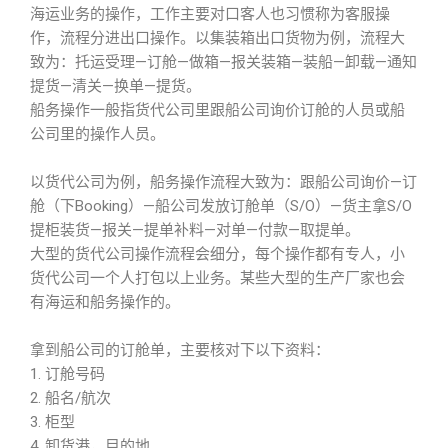
海运业务的操作，工作主要对口客人也习惯称为客服操
作，流程分进出口操作。以集装箱出口货物为例，流程大
致为：托运受理—订舱—做箱—报关装箱—装船—卸载—通知
提货—清关—换单—提货。
船务操作一般指货代公司里跟船公司询价订舱的人员或船
公司里的操作人员。
以货代公司为例，船务操作流程大致为：跟船公司询价—订
舱（下Booking）—船公司发放订舱单（S/O）—货主拿S/O
提柜装货—报关—提单补料—对单—付款—取提单。
大型的货代公司操作流程会细分，每个操作都有专人，小
货代公司一个人打包以上业务。某些大型的生产厂家也会
有海运和船务操作的。
拿到船公司的订舱单，主要核对下以下资料：
1. 订舱号码
2. 船名/航次
3. 柜型
4. 卸货港，目的地