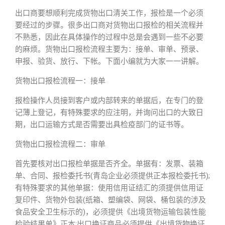
出口商要想顺利完成货物出口清关工作，报检是一个必须
要经过的步骤。很多出口商对货物出口报检的相关流程并
不熟悉，因此在具体操作的过程中总是会遇到一些不必要
的麻烦。货物出口报检流程主要为：接单、审单、预录、
申报、验货、放行、下帐。下面小编就为大家一一讲解。
货物出口报检流程一：接单
报检操作人员接到客户或内部转来的单据后，在专门的登
记薄上登记，有特殊要求的应注明，并询问出口的大致日
期，出口运输方式是否需要出具检疫部门的证书等。
货物出口报检流程二：审单
首先要核对出口报检单据是否齐全。单据有：发票、装箱
单、合同、报检委托书(青岛企业必须提供正本报检委托书);
有特殊要求的其他单据：使用信用证结汇的须提供信用证
复印件、货物外包装(纸箱、塑编袋、网袋、桶包装的涉及
食品安全卫生标示的)，必须提供《出境货物运输包装性能
检验结果单》正本;出口换证商品必须提供《出境货物换证