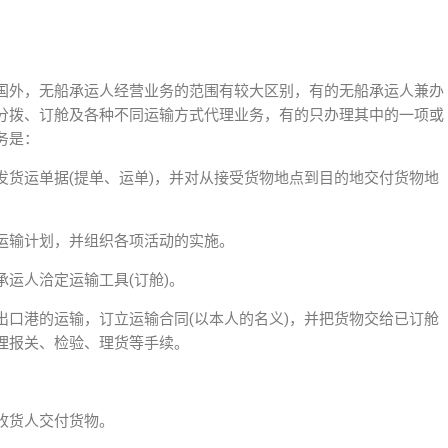
。
国外，无船承运人经营业务的范围有较大区别，有的无船承运人兼办
分拨、订舱及各种不同运输方式代理业务，有的只办理其中的一项或
务是：
签发货运单据(提单、运单)，并对从接受货物地点到目的地交付货物地
程运输计划，并组织各项活动的实施。
承运人洽定运输工具(订舱)。
到出口港的运输，订立运输合同(以本人的名义)，并把货物交给已订舱
理报关、检验、理货等手续。
向收货人交付货物。