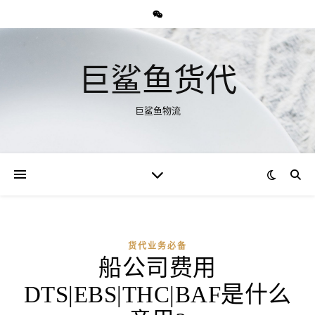
巨鲨鱼货代
巨鲨鱼物流
货代业务必备
船公司费用
DTS|EBS|THC|BAF是什么