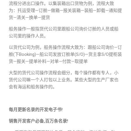
流程分进出口操作。以集装箱出口货物为例，流程大致
为：托运受理—订舱—做箱—报关装箱—装船—卸载—通知提
货—清关—换单—提货
船务操作一般指货代公司里跟船公司询价订舱的人员或船
公司里的操作人员。
以货代公司为例，船务操作流程大致为：跟船公司询价—订
舱(下Booking)—船公司发放订舱单(S/O)—货主拿S/O提柜装
货—报关—提单补料—对单—付款—取提单
大型的货代公司操作流程会细分，每个操作都有专人，小
货代公司嘛一个人打包以上业务。某些大型的生产厂家也
会有海运和船务操作的。
每月更新名录的开发电子书!
销售开发客户必备,百万条名录!