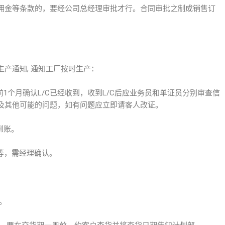
佣金等条款的，要经公司总经理审批才行。合同审批之制成销售订
产通知, 通知工厂按时生产：
前1个月确认L/C已经收到，收到L/C后应业务员和单证员分别审查信
及其他可能的问题，如有问题应立即请客人改证。
到账。
汇等，需经理确认。
。