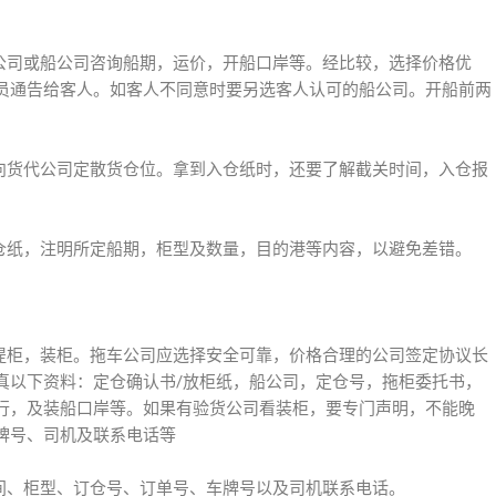
运公司或船公司咨询船期，运价，开船口岸等。经比较，选择价格优
员通告给客人。如客人不同意时要另选客人认可的船公司。开船前两
，向货代公司定散货仓位。拿到入仓纸时，还要了解截关时间，入仓报
定仓纸，注明所定船期，柜型及数量，目的港等内容，以避免差错。
司提柜，装柜。拖车公司应选择安全可靠，价格合理的公司签定协议长
真以下资料：定仓确认书/放柜纸，船公司，定仓号，拖柜委托书，
行，及装船口岸等。如果有验货公司看装柜，要专门声明，不能晚
车牌号、司机及联系电话等
时间、柜型、订仓号、订单号、车牌号以及司机联系电话。