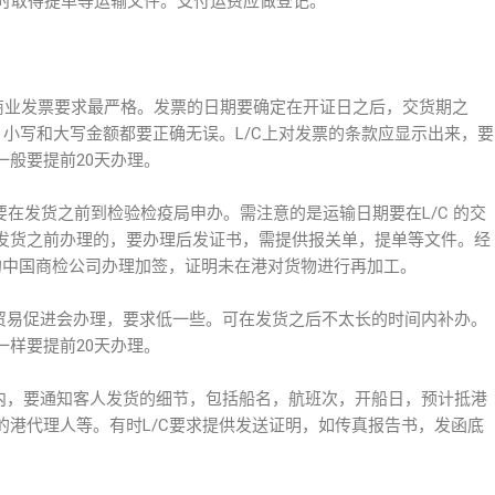
司及时取得提单等运输文件。支付运费应做登记。
，对商业发票要求最严格。发票的日期要确定在开证日之后，交货期之
，小写和大写金额都要正确无误。L/C上对发票的条款应显示出来，要
般要提前20天办理。
产地证要在发货之前到检验检疫局申办。需注意的是运输日期要在L/C 的交
发货之前办理的，要办理后发证书，需提供报关单，提单等文件。经
港的中国商检公司办理加签，证明未在港对货物进行再加工。
国贸易促进会办理，要求低一些。可在发货之后不太长的时间内补办。
样要提前20天办理。
之内，要通知客人发货的细节，包括船名，航班次，开船日，预计抵港
的港代理人等。有时L/C要求提供发送证明，如传真报告书，发函底