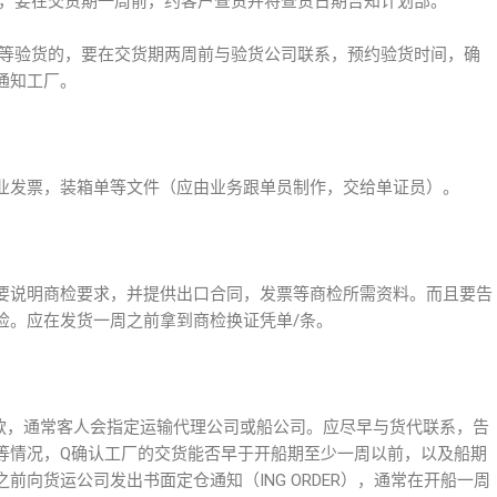
的，要在交货期一周前，约客户查货并将查货日期告知计划部。
行等验货的，要在交货期两周前与验货公司联系，预约验货时间，确
通知工厂。
业发票，装箱单等文件（应由业务跟单员制作，交给单证员）。
要说明商检要求，并提供出口合同，发票等商检所需资料。而且要告
检。应在发货一周之前拿到商检换证凭单/条。
INA条款，通常客人会指定运输代理公司或船公司。应尽早与货代联系，告
等情况，Q确认工厂的交货能否早于开船期至少一周以前，以及船期
向货运公司发出书面定仓通知（ING ORDER），通常在开船一周