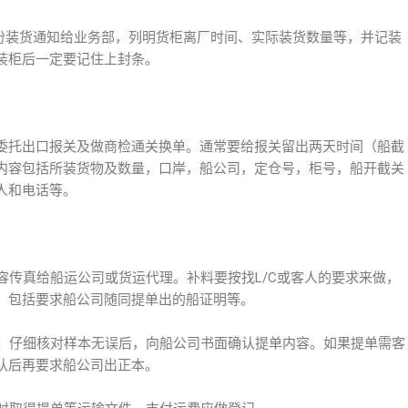
一份装货通知给业务部，列明货柜离厂时间、实际装货数量等，并记装
装柜后一定要记住上封条。
委托出口报关及做商检通关换单。通常要给报关留出两天时间（船截
内容包括所装货物及数量，口岸，船公司，定仓号，柜号，船开截关
人和电话等。
内容传真给船运公司或货运代理。补料要按找L/C或客人的要求来做，
，包括要求船公司随同提单出的船证明等。
帐单。仔细核对样本无误后，向船公司书面确认提单内容。如果提单需客
认后再要求船公司出正本。