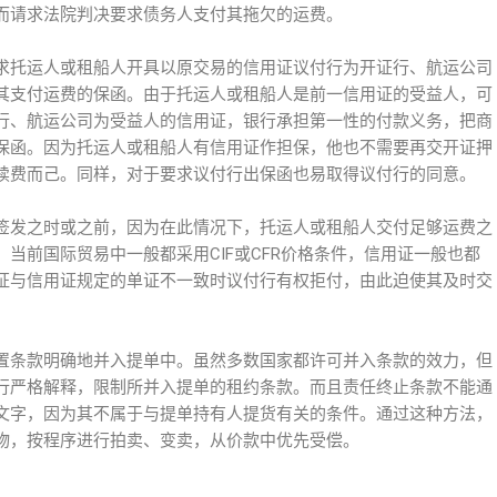
而请求法院判决要求债务人支付其拖欠的运费。
求托运人或租船人开具以原交易的信用证议付行为开证行、航运公司
其支付运费的保函。由于托运人或租船人是前一信用证的受益人，可
行、航运公司为受益人的信用证，银行承担第一性的付款义务，把商
保函。因为托运人或租船人有信用证作担保，他也不需要再交开证押
续费而己。同样，对于要求议付行出保函也易取得议付行的同意。
签发之时或之前，因为在此情况下，托运人或租船人交付足够运费之
当前国际贸易中一般都采用CIF或CFR价格条件，信用证一般也都
证与信用证规定的单证不一致时议付行有权拒付，由此迫使其及时交
置条款明确地并入提单中。虽然多数国家都许可并入条款的效力，但
行严格解释，限制所并入提单的租约条款。而且责任终止条款不能通
文字，因为其不属于与提单持有人提货有关的条件。通过这种方法，
物，按程序进行拍卖、变卖，从价款中优先受偿。