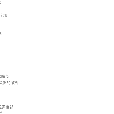
单
度部
单
调度部
转关货的撤货
退调度部
货