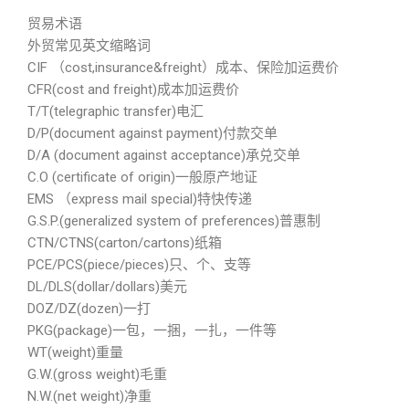
贸易术语
外贸常见英文缩略词
CIF （cost,insurance&freight）成本、保险加运费价
CFR(cost and freight)成本加运费价
T/T(telegraphic transfer)电汇
D/P(document against payment)付款交单
D/A (document against acceptance)承兑交单
C.O (certificate of origin)一般原产地证
EMS （express mail special)特快传递
G.S.P.(generalized system of preferences)普惠制
CTN/CTNS(carton/cartons)纸箱
PCE/PCS(piece/pieces)只、个、支等
DL/DLS(dollar/dollars)美元
DOZ/DZ(dozen)一打
PKG(package)一包，一捆，一扎，一件等
WT(weight)重量
G.W.(gross weight)毛重
N.W.(net weight)净重