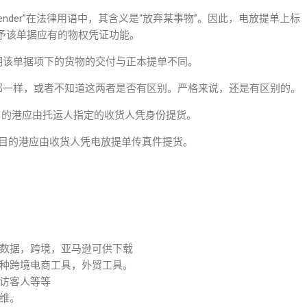
ender”在法律用语中，其含义是“放弃某事物”。因此，电放提单上标
不想赋予该单据应有的物权凭证功能。
样，则表明该单据项下的货物的交付与正本提单不同。
 Release”都一样，或者不知道这两者是否有区别。严格来说，还是有区别的。
表明在目的港应由托运人指定的收货人凭身份提货。
单，表明在目的港应由收货人凭电放提单传真件提货。
数据，跨境，亚马逊可供下载
种跨境电商工具，外贸工具。
访客人等等
维。