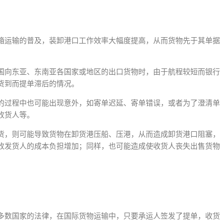
箱运输的普及，装卸港口工作效率大幅度提高，从而货物先于其单据
国向东亚、东南亚各国家或地区的出口货物时，由于航程较短而银行
货到而提单滞后的情况。
的过程中也可能出现意外，如寄单迟延、寄单错误，或者为了澄清单
收货人等。
货，则可能导致货物在卸货港压船、压港，从而造成卸货港口阻塞，
收发货人的成本负担增加；同样，也可能造成使收货人丧失出售货物
多数国家的法律，在国际货物运输中，只要承运人签发了提单，收货