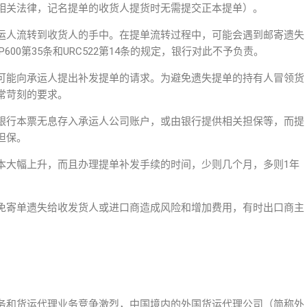
相关法律，记名提单的收货人提货时无需提交正本提单）。
运人流转到收货人的手中。在提单流转过程中，可能会遇到邮寄遗失
00第35条和URC522第14条的规定，银行对此不予负责。
可能向承运人提出补发提单的请求。为避免遗失提单的持有人冒领货
常苛刻的要求。
银行本票无息存入承运人公司账户，或由银行提供相关担保等，而提
担保。
本大幅上升，而且办理提单补发手续的时间，少则几个月，多则1年
免寄单遗失给收发货人或进口商造成风险和增加费用，有时出口商主
务和货运代理业务竞争激烈，中国境内的外国货运代理公司（简称外