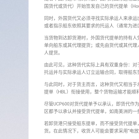
国货代或货代）开始签发自己的货代提单（Hou
同时，外国货代又必须寻找实际承运人来承运
或者指示船东依照其要求的托运人（通常为进
当货物到达卸货港时，外国货代提单的持有人
单向船东或其代理提货；或先由货代或其代理
人提货。
由此可见，这种货代实际上具有双重身份：对
托运并与实际承运人订立运输合同，取得船东
与此同时，对于货主而言，这种货代又相当于
提单（HBL）衔接使用，整个货物运输才能顺
尽管UCP600对货代提单予以承认，即货代
区都予以承认并接受货代提单，如南美洲的一
若卸货港只接受船东提单，而不接受货代提单
货。在此情况下，收货人可能会要求采用“电