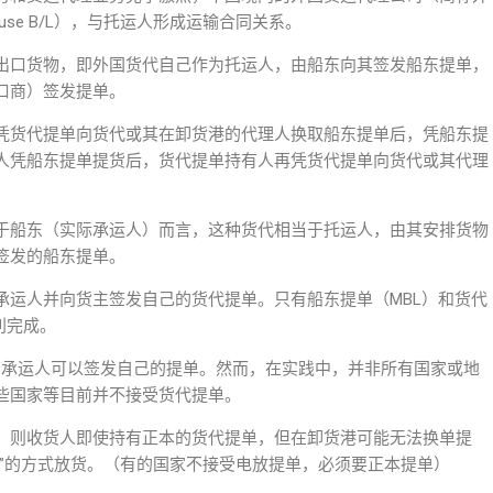
se B/L），与托运人形成运输合同关系。
出口货物，即外国货代自己作为托运人，由船东向其签发船东提单，
口商）签发提单。
凭货代提单向货代或其在卸货港的代理人换取船东提单后，凭船东提
人凭船东提单提货后，货代提单持有人再凭货代提单向货代或其代理
于船东（实际承运人）而言，这种货代相当于托运人，由其安排货物
签发的船东提单。
承运人并向货主签发自己的货代提单。只有船东提单（MBL）和货代
利完成。
作为承运人可以签发自己的提单。然而，在实践中，并非所有国家或地
些国家等目前并不接受货代提单。
，则收货人即使持有正本的货代提单，但在卸货港可能无法换单提
放”的方式放货。（有的国家不接受电放提单，必须要正本提单）