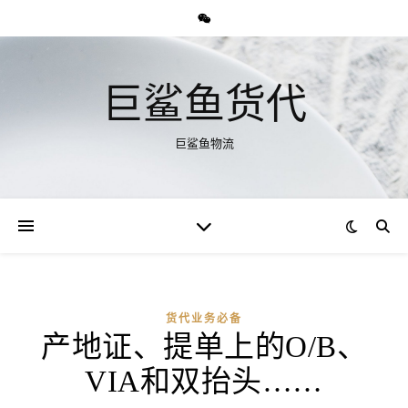
巨鲨鱼货代
巨鲨鱼物流
货代业务必备
产地证、提单上的O/B、
VIA和双抬头……