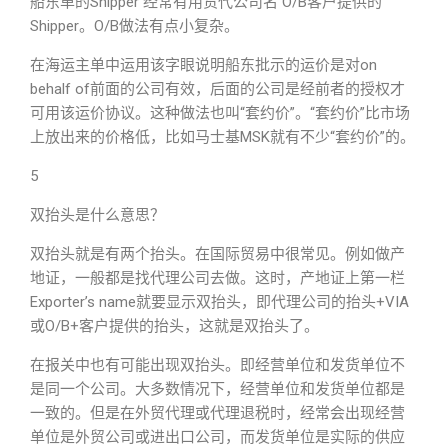
船东单的Shipper 经常有用货代公司名 O/B客户提供的
Shipper。O/B做法有点小复杂。
在海运主单中运用该字眼说明船东批示的运价是对on
behalf of前面的公司有效，后面的公司是经前者的授权才
可用该运价协议。这种做法也叫“套约价”。“套约价”比市场
上放出来的价格低，比如马士基MSK就有不少“套约价”的。
5
双抬头是什么意思？
双抬头就是有两个抬头。在国际贸易中很常见。例如做产
地证，一般都是找代理公司去做。这时，产地证上第一栏
Exporter’s name就要显示双抬头，即代理公司的抬头+VIA
或O/B+客户提供的抬头，这就是双抬头了。
在报关中也有可能出现双抬头。即经营单位和发货单位不
是同一个公司。大多数情况下，经营单位和发货单位都是
一致的。但是在外贸代理或代理退税时，经常会出现经营
单位是外贸公司或进出口公司，而发货单位是实际的供应