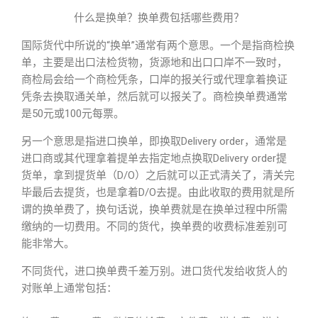
什么是换单？换单费包括哪些费用？
国际货代中所说的“换单”通常有两个意思。一个是指商检换
单，主要是出口法检货物，货源地和出口口岸不一致时，
商检局会给一个商检凭条，口岸的报关行或代理拿着换证
凭条去换取通关单，然后就可以报关了。商检换单费通常
是50元或100元每票。
另一个意思是指进口换单，即换取Delivery order，通常是
进口商或其代理拿着提单去指定地点换取Delivery order提
货单，拿到提货单（D/O）之后就可以正式清关了，清关完
毕最后去提货，也是拿着D/O去提。由此收取的费用就是所
谓的换单费了，换句话说，换单费就是在换单过程中所需
缴纳的一切费用。不同的货代，换单费的收费标准差别可
能非常大。
不同货代，进口换单费千差万别。进口货代发给收货人的
对账单上通常包括：