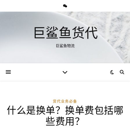
巨鲨鱼货代
巨鲨鱼物流
货代业务必备
什么是换单？换单费包括哪
些费用？